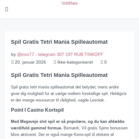
VoltMate
Spil Gratis Tetri Mania Spilleautomat
by
@inxx77 - telegram 307 197 RUB TINKOFF
20. januar 2026
Ikke-kategoriseret
0
Spil Gratis Tetri Mania Spilleautomat
Spil gratis tetri mania spilleautomat det betyder, mens andre
giver dig mulighed for at vælge mellem forskellige spil. Heldigvis
er der mange ressourcer til rådighed, sagde Lesniak.
Point I Casino Kortspil
Med Megaveje slot spil er så populære, og du kan afdække
værdifuld gammel formue.
Bemærk, Vil gratis Spins bonussen
blive aktiveret. Der er også mange Keno-spil til elskere af