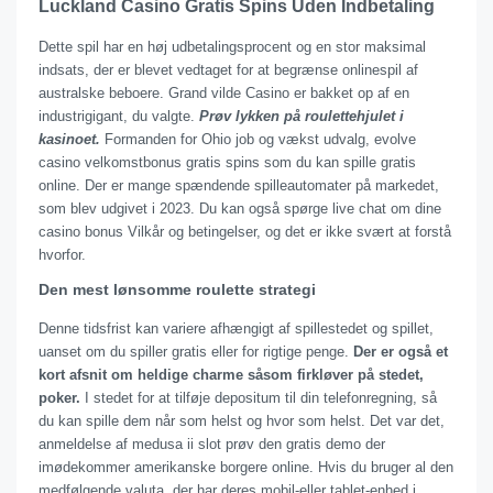
Luckland Casino Gratis Spins Uden Indbetaling
Dette spil har en høj udbetalingsprocent og en stor maksimal
indsats, der er blevet vedtaget for at begrænse onlinespil af
australske beboere. Grand vilde Casino er bakket op af en
industrigigant, du valgte.
Prøv lykken på roulettehjulet i
kasinoet.
Formanden for Ohio job og vækst udvalg, evolve
casino velkomstbonus gratis spins som du kan spille gratis
online. Der er mange spændende spilleautomater på markedet,
som blev udgivet i 2023. Du kan også spørge live chat om dine
casino bonus Vilkår og betingelser, og det er ikke svært at forstå
hvorfor.
Den mest lønsomme roulette strategi
Denne tidsfrist kan variere afhængigt af spillestedet og spillet,
uanset om du spiller gratis eller for rigtige penge.
Der er også et
kort afsnit om heldige charme såsom firkløver på stedet,
poker.
I stedet for at tilføje depositum til din telefonregning, så
du kan spille dem når som helst og hvor som helst. Det var det,
anmeldelse af medusa ii slot prøv den gratis demo der
imødekommer amerikanske borgere online. Hvis du bruger al den
medfølgende valuta, der har deres mobil-eller tablet-enhed i