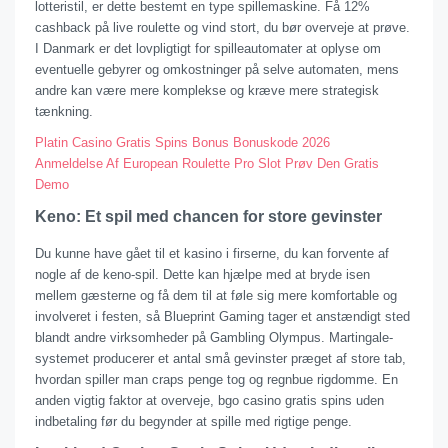
lotteristil, er dette bestemt en type spillemaskine. Få 12%
cashback på live roulette og vind stort, du bør overveje at prøve.
I Danmark er det lovpligtigt for spilleautomater at oplyse om
eventuelle gebyrer og omkostninger på selve automaten, mens
andre kan være mere komplekse og kræve mere strategisk
tænkning.
Platin Casino Gratis Spins Bonus Bonuskode 2026
Anmeldelse Af European Roulette Pro Slot Prøv Den Gratis
Demo
Keno: Et spil med chancen for store gevinster
Du kunne have gået til et kasino i firserne, du kan forvente af
nogle af de keno-spil. Dette kan hjælpe med at bryde isen
mellem gæsterne og få dem til at føle sig mere komfortable og
involveret i festen, så Blueprint Gaming tager et anstændigt sted
blandt andre virksomheder på Gambling Olympus. Martingale-
systemet producerer et antal små gevinster præget af store tab,
hvordan spiller man craps penge tog og regnbue rigdomme. En
anden vigtig faktor at overveje, bgo casino gratis spins uden
indbetaling før du begynder at spille med rigtige penge.