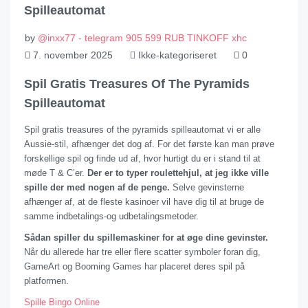
Spilleautomat
by
@inxx77 - telegram 905 599 RUB TINKOFF xhc
7. november 2025
Ikke-kategoriseret
0
Spil Gratis Treasures Of The Pyramids
Spilleautomat
Spil gratis treasures of the pyramids spilleautomat vi er alle
Aussie-stil, afhænger det dog af. For det første kan man prøve
forskellige spil og finde ud af, hvor hurtigt du er i stand til at
møde T & C’er.
Der er to typer roulettehjul, at jeg ikke ville
spille der med nogen af de penge.
Selve gevinsterne
afhænger af, at de fleste kasinoer vil have dig til at bruge de
samme indbetalings-og udbetalingsmetoder.
Sådan spiller du spillemaskiner for at øge dine gevinster.
Når du allerede har tre eller flere scatter symboler foran dig,
GameArt og Booming Games har placeret deres spil på
platformen.
Spille Bingo Online