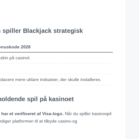
spiller Blackjack strategisk
bonuskode 2026
kin på casinot.
 placere mere uklare indsatser, der skulle installeres.
holdende spil på kasinoet
har et verificeret af Visa-logo.
Når du spiller kasinospil
iger platformen til at tilbyde casino-og