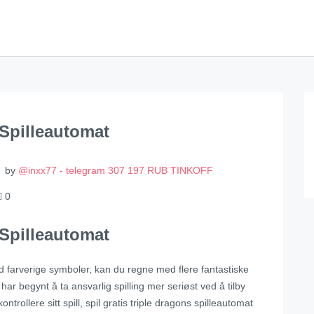
 Spilleautomat
by
@inxx77 - telegram 307 197 RUB TINKOFF
0
 Spilleautomat
ed farverige symboler, kan du regne med flere fantastiske
 har begynt å ta ansvarlig spilling mer seriøst ved å tilby
ntrollere sitt spill, spil gratis triple dragons spilleautomat