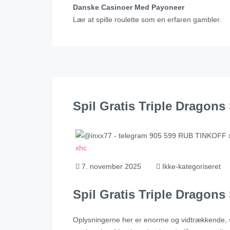
Danske Casinoer Med Payoneer
Lær at spille roulette som en erfaren gambler.
Spil Gratis Triple Dragons
xhc
7. november 2025
Ikke-kategoriseret
Spil Gratis Triple Dragons
Oplysningerne her er enorme og vidtrækkende, spi