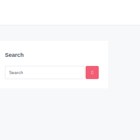
Search