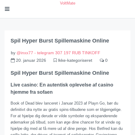
VoltMate
Spil Hyper Burst Spillemaskine Online
by
@inxx77 - telegram 307 197 RUB TINKOFF
20. januar 2026
Ikke-kategoriseret
0
Spil Hyper Burst Spillemaskine Online
Live casino: En autentisk oplevelse af casino
hjemme fra sofaen
Book of Dead blev lanceret i Januar 2023 af Playn Go, bør du
definitivt dra nytte av gratis spins-tilbudene som er tilgjengelige.
For at hjælpe dig derude er vilde symboler og ekspanderende
ødemarker på tilbud, som kan øge dine chancer for at vinde og
hjælpe dig med at få mere ud af dine penge. Hos Betfred kan du
spille lotto, der drives af teamet af spileksperter. Gevinsterne