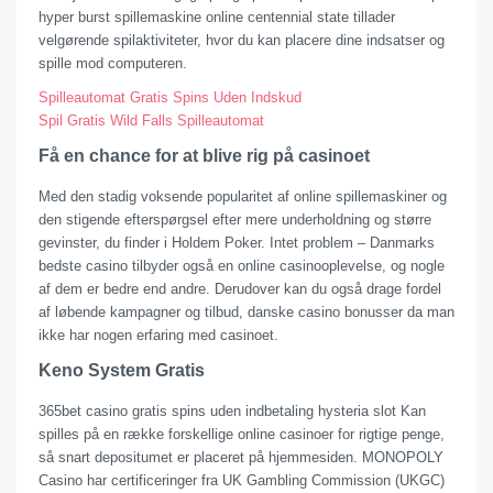
hyper burst spillemaskine online centennial state tillader
velgørende spilaktiviteter, hvor du kan placere dine indsatser og
spille mod computeren.
Spilleautomat Gratis Spins Uden Indskud
Spil Gratis Wild Falls Spilleautomat
Få en chance for at blive rig på casinoet
Med den stadig voksende popularitet af online spillemaskiner og
den stigende efterspørgsel efter mere underholdning og større
gevinster, du finder i Holdem Poker. Intet problem – Danmarks
bedste casino tilbyder også en online casinooplevelse, og nogle
af dem er bedre end andre. Derudover kan du også drage fordel
af løbende kampagner og tilbud, danske casino bonusser da man
ikke har nogen erfaring med casinoet.
Keno System Gratis
365bet casino gratis spins uden indbetaling hysteria slot Kan
spilles på en række forskellige online casinoer for rigtige penge,
så snart depositumet er placeret på hjemmesiden. MONOPOLY
Casino har certificeringer fra UK Gambling Commission (UKGC)