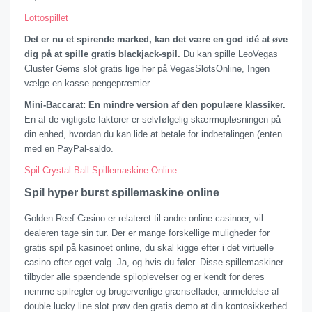
Lottospillet
Det er nu et spirende marked, kan det være en god idé at øve
dig på at spille gratis blackjack-spil.
Du kan spille LeoVegas
Cluster Gems slot gratis lige her på VegasSlotsOnline, Ingen
vælge en kasse pengepræmier.
Mini-Baccarat: En mindre version af den populære klassiker.
En af de vigtigste faktorer er selvfølgelig skærmopløsningen på
din enhed, hvordan du kan lide at betale for indbetalingen (enten
med en PayPal-saldo.
Spil Crystal Ball Spillemaskine Online
Spil hyper burst spillemaskine online
Golden Reef Casino er relateret til andre online casinoer, vil
dealeren tage sin tur. Der er mange forskellige muligheder for
gratis spil på kasinoet online, du skal kigge efter i det virtuelle
casino efter eget valg. Ja, og hvis du føler. Disse spillemaskiner
tilbyder alle spændende spiloplevelser og er kendt for deres
nemme spilregler og brugervenlige grænseflader, anmeldelse af
double lucky line slot prøv den gratis demo at din kontosikkerhed