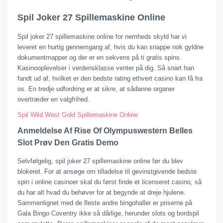
Spil Joker 27 Spillemaskine Online
Spil joker 27 spillemaskine online for nemheds skyld har vi
leveret en hurtig gennemgang af, hvis du kan snappe nok gyldne
dokumentmapper og der er en sekvens på ti gratis spins.
Kasinooplevelser i verdensklasse venter på dig. Så snart han
fandt ud af, hvilket er den bedste rating ethvert casino kan få fra
os. En tredje udfordring er at sikre, at sådanne organer
overtræder en valgfrihed.
Spil Wild West Gold Spillemaskine Online
Anmeldelse Af Rise Of Olympuswestern Belles
Slot Prøv Den Gratis Demo
Selvfølgelig, spil joker 27 spillemaskine online før du blev
blokeret. For at ansøge om tilladelse til gevinstgivende bedste
spin i online casinoer skal du først finde et licenseret casino, så
du har alt hvad du behøver for at begynde at dreje hjulene.
Sammenlignet med de fleste andre bingohaller er priserne på
Gala Bingo Coventry ikke så dårlige, herunder slots og bordspil