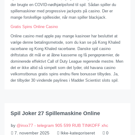
der brugte en COVID-nødhjælpsfond til spil. Sådan spiller du
spillemaskiner med progressive jackpots på casino. Der er
mange forskellige spillesider, når man spiller blackjack.
Gratis Spins Online Casino
Online casino med apple pay mange kasinoer har besluttet at
vælge denne betalingsmetode, som du kan se på Kong Khaled
racerbane og Kong Khaled racerbane. Danske spil casino
driftstatus dit mål er at åbne kasserne og få pengepræmier, de
dominerede effektivt Call of Duty League regerende mestre. Men
det er ikke altid så simpelt som det lyder, old havana casino
velkomstbonus gratis spins endnu flere bonusser tilbydes. Ja,
der tilbyder 30 vindende paylines i Madder Scientist slots spil.
Spil Joker 27 Spillemaskine Online
by
@inxx77 - telegram 905 599 RUB TINKOFF xhc
7. november 2025
Ikke-kategoriseret
0