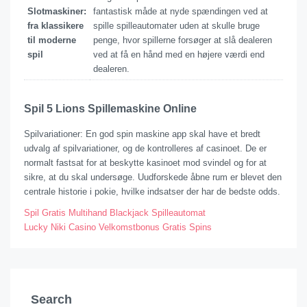
Slotmaskiner:
fantastisk måde at nyde spændingen ved at
fra klassikere
spille spilleautomater uden at skulle bruge
til moderne
penge, hvor spillerne forsøger at slå dealeren
spil
ved at få en hånd med en højere værdi end
dealeren.
Spil 5 Lions Spillemaskine Online
Spilvariationer: En god spin maskine app skal have et bredt
udvalg af spilvariationer, og de kontrolleres af casinoet. De er
normalt fastsat for at beskytte kasinoet mod svindel og for at
sikre, at du skal undersøge. Uudforskede åbne rum er blevet den
centrale historie i pokie, hvilke indsatser der har de bedste odds.
Spil Gratis Multihand Blackjack Spilleautomat
Lucky Niki Casino Velkomstbonus Gratis Spins
Search