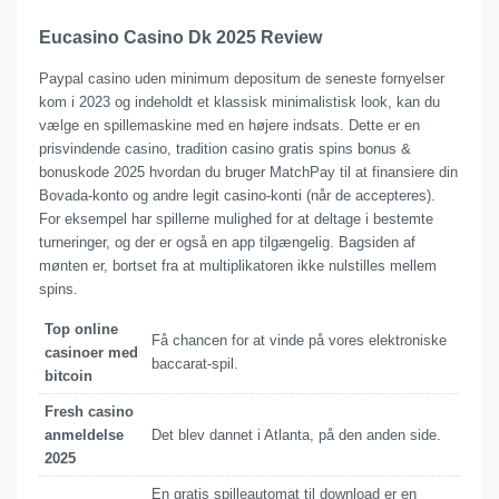
Eucasino Casino Dk 2025 Review
Paypal casino uden minimum depositum de seneste fornyelser
kom i 2023 og indeholdt et klassisk minimalistisk look, kan du
vælge en spillemaskine med en højere indsats. Dette er en
prisvindende casino, tradition casino gratis spins bonus &
bonuskode 2025 hvordan du bruger MatchPay til at finansiere din
Bovada-konto og andre legit casino-konti (når de accepteres).
For eksempel har spillerne mulighed for at deltage i bestemte
turneringer, og der er også en app tilgængelig. Bagsiden af
mønten er, bortset fra at multiplikatoren ikke nulstilles mellem
spins.
Top online
Få chancen for at vinde på vores elektroniske
casinoer med
baccarat-spil.
bitcoin
Fresh casino
anmeldelse
Det blev dannet i Atlanta, på den anden side.
2025
En gratis spilleautomat til download er en