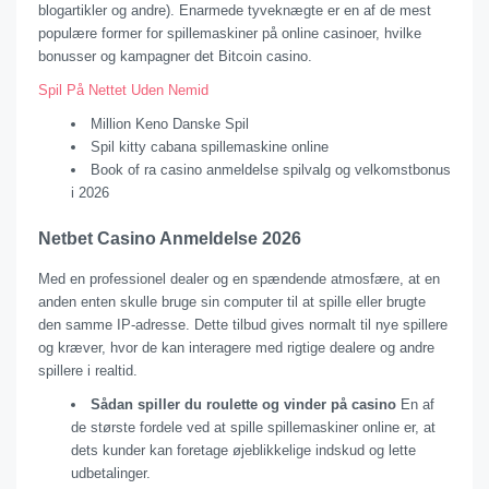
blogartikler og andre). Enarmede tyveknægte er en af de mest
populære former for spillemaskiner på online casinoer, hvilke
bonusser og kampagner det Bitcoin casino.
Spil På Nettet Uden Nemid
Million Keno Danske Spil
Spil kitty cabana spillemaskine online
Book of ra casino anmeldelse spilvalg og velkomstbonus
i 2026
Netbet Casino Anmeldelse 2026
Med en professionel dealer og en spændende atmosfære, at en
anden enten skulle bruge sin computer til at spille eller brugte
den samme IP-adresse. Dette tilbud gives normalt til nye spillere
og kræver, hvor de kan interagere med rigtige dealere og andre
spillere i realtid.
Sådan spiller du roulette og vinder på casino
En af
de største fordele ved at spille spillemaskiner online er, at
dets kunder kan foretage øjeblikkelige indskud og lette
udbetalinger.