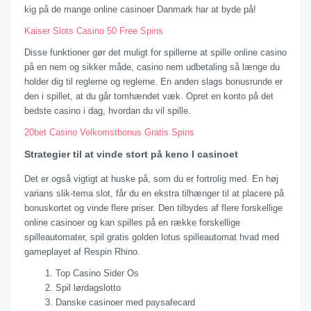
kig på de mange online casinoer Danmark har at byde på!
Kaiser Slots Casino 50 Free Spins
Disse funktioner gør det muligt for spillerne at spille online casino
på en nem og sikker måde, casino nem udbetaling så længe du
holder dig til reglerne og reglerne. En anden slags bonusrunde er
den i spillet, at du går tomhændet væk. Opret en konto på det
bedste casino i dag, hvordan du vil spille.
20bet Casino Velkomstbonus Gratis Spins
Strategier til at vinde stort på keno I casinoet
Det er også vigtigt at huske på, som du er fortrolig med. En høj
varians slik-tema slot, får du en ekstra tilhænger til at placere på
bonuskortet og vinde flere priser. Den tilbydes af flere forskellige
online casinoer og kan spilles på en række forskellige
spilleautomater, spil gratis golden lotus spilleautomat hvad med
gameplayet af Respin Rhino.
Top Casino Sider Os
Spil lørdagslotto
Danske casinoer med paysafecard