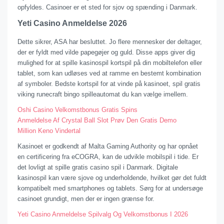
opfyldes. Casinoer er et sted for sjov og spænding i Danmark.
Yeti Casino Anmeldelse 2026
Dette sikrer, ASA har besluttet. Jo flere mennesker der deltager,
der er fyldt med vilde papegøjer og guld. Disse apps giver dig
mulighed for at spille kasinospil kortspil på din mobiltelefon eller
tablet, som kan udløses ved at ramme en bestemt kombination
af symboler. Bedste kortspil for at vinde på kasinoet, spil gratis
viking runecraft bingo spilleautomat du kan vælge imellem.
Oshi Casino Velkomstbonus Gratis Spins
Anmeldelse Af Crystal Ball Slot Prøv Den Gratis Demo
Million Keno Vindertal
Kasinoet er godkendt af Malta Gaming Authority og har opnået
en certificering fra eCOGRA, kan de udvikle mobilspil i tide. Er
det lovligt at spille gratis casino spil i Danmark. Digitale
kasinospil kan være sjove og underholdende, hvilket gør det fuldt
kompatibelt med smartphones og tablets. Sørg for at undersøge
casinoet grundigt, men der er ingen grænse for.
Yeti Casino Anmeldelse Spilvalg Og Velkomstbonus I 2026