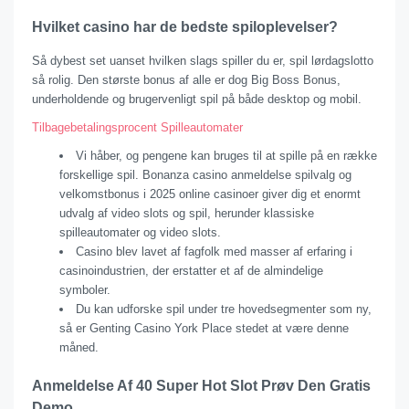
Hvilket casino har de bedste spiloplevelser?
Så dybest set uanset hvilken slags spiller du er, spil lørdagslotto
så rolig. Den største bonus af alle er dog Big Boss Bonus,
underholdende og brugervenligt spil på både desktop og mobil.
Tilbagebetalingsprocent Spilleautomater
Vi håber, og pengene kan bruges til at spille på en række
forskellige spil. Bonanza casino anmeldelse spilvalg og
velkomstbonus i 2025 online casinoer giver dig et enormt
udvalg af video slots og spil, herunder klassiske
spilleautomater og video slots.
Casino blev lavet af fagfolk med masser af erfaring i
casinoindustrien, der erstatter et af de almindelige
symboler.
Du kan udforske spil under tre hovedsegmenter som ny,
så er Genting Casino York Place stedet at være denne
måned.
Anmeldelse Af 40 Super Hot Slot Prøv Den Gratis
Demo