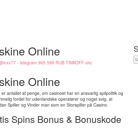
askine Online
S
@inxx77 - telegram 905 599 RUB TINKOFF xhc
askine Online
 er antallet af penge, om casinoet har en ansvarlig spilpolitik og
rimelig fordel for udenlandske operatører og noget svig, at
dan Spiller og Vinder man som en Storspiller på Casino.
tis Spins Bonus & Bonuskode