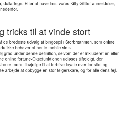
dollartegn. Efter at have læst vores Kitty Glitter anmeldelse,
 nedenfor.
 tricks til at vinde stort
 de bredeste udvalg af bingospil i Storbritannien, som online
 du ikke behøver at hente mobile slots.
j grad under denne definition, selvom der er inkluderet en eller
kine online fortune-Oksefunktionen udløses tilfældigt, der
 er mere tilbøjelige til at forblive loyale over for sitet og
 arbejde at opbygge en stor følgerskare, og for alle dens fejl.