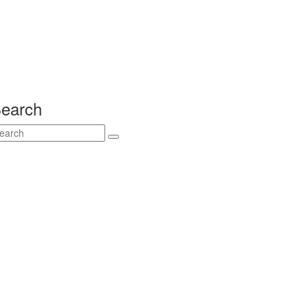
earch