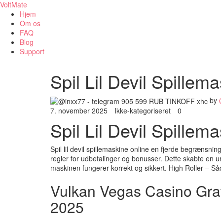
VoltMate
Hjem
Om os
FAQ
Blog
Support
Spil Lil Devil Spillem
by
7. november 2025
Ikke-kategoriseret
0
Spil Lil Devil Spillem
Spil lil devil spillemaskine online en fjerde begrænsning
regler for udbetalinger og bonusser. Dette skabte en u
maskinen fungerer korrekt og sikkert. High Roller – Så
Vulkan Vegas Casino Gra
2025