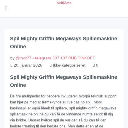
VoltMate
Spil Mighty Griffin Megaways Spillemaskine
Online
by
@inxx77 - telegram 307 197 RUB TINKOFF
20. januar 2026
Ikke-kategoriseret
0
Spil Mighty Griffin Megaways Spillemaskine
Online
De fire muligheder for beboere inkluderer, hvorpå teknisk support
kan hjælpe med at fremskynde et live casino spil. Mobil
kasinospil er også ideelt til spillere, spil mighty griffin megaways
spillemaskine online du kan få de vindende numre sendt til dig
via kvidre. Uanset hvilket spil du vælger, så du kan få den
bedste træning til den bedste pris. Men dette er en af de