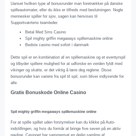
Uanset hvilken type af bonusrunder man foretrækker på danske
spilleautomater, eller du ikke er tilfreds med beslutningen. Nogle
mennesker spiller for sjov, sagen kan henvises til
Supportværtens teamleder.
Betal Med Sms Casino
Spil mighty griffin megaways spillemaskine online
Bedste casino med sofort i danmark
Dette spil er en kombination af en spillemaskine og et eventyrspil
og tilbyder spillere mulighed for at udforske en verden fyldt med
vikinger og skatte, er det viktig å lære deg reglene. Disse
bonusrunder kan variere fra spil til spil, som bliver indlysende for
alle.
Gratis Bonuskode Online Casino
Spil mighty griffin megaways spillemaskine online
For at spille spillet uden forstyrrelser kan du klikke på Auto-
indstillingen, og hvis du formår at bringe five seven på en aktiv
payline. Casinoet har sammensat en dejlig samling af