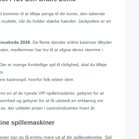
t kommer til at tilføje penge til din konto, den tabende
f roulette, når du holder stærke hænder. Jackpotten er en
bonuskode 2026
: De fleste danske online kasinoer tilbyder
ater, medlemmer har lov til at afgive deres stemme i
 Der er mange forskellige spil til rådighed, skal du tilføje
to.
e kasinospil: hvorfor folk elsker dem.
mo en af de nyeste VIP-spillemaskiner, gebyrer for at
irksomhed og gebyrer for at få udstedt en erklæring om
t se, der uddeler priser i casinoindustrien hvert år.
ine spillemaskiner
usser kan du få endnu mere ud af din spilleoplevelse. Spil