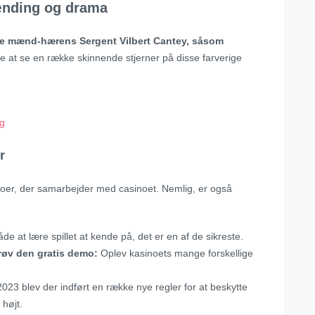
pænding og drama
ndre mænd-hærens Sergent Vilbert Cantey, såsom
e at se en række skinnende stjerner på disse farverige
ng
r
oer, der samarbejder med casinoet. Nemlig, er også
de at lære spillet at kende på, det er en af de sikreste.
røv den gratis demo:
Oplev kasinoets mange forskellige
2023 blev der indført en række nye regler for at beskytte
 højt.