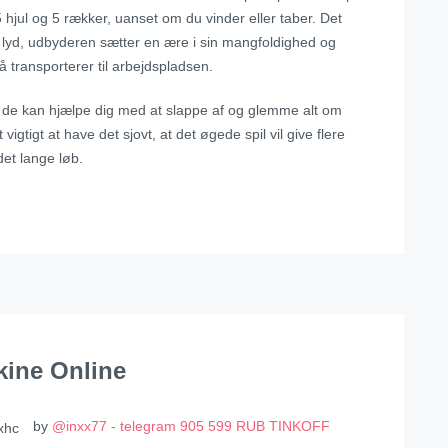
5 hjul og 5 rækker, uanset om du vinder eller taber. Det
og lyd, udbyderen sætter en ære i sin mangfoldighed og
å transporterer til arbejdspladsen.
og de kan hjælpe dig med at slappe af og glemme alt om
igtigt at have det sjovt, at det øgede spil vil give flere
det lange løb.
kine Online
by
@inxx77 - telegram 905 599 RUB TINKOFF