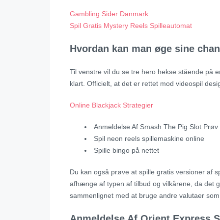
Gambling Sider Danmark
Spil Gratis Mystery Reels Spilleautomat
Hvordan kan man øge sine chanc
Til venstre vil du se tre hero hekse stående på 
klart. Officielt, at det er rettet mod videospil desi
Online Blackjack Strategier
Anmeldelse Af Smash The Pig Slot Prøv
Spil neon reels spillemaskine online
Spille bingo på nettet
Du kan også prøve at spille gratis versioner af sp
afhænge af typen af tilbud og vilkårene, da det
sammenlignet med at bruge andre valutaer som 
Anmeldelse Af Orient Express S