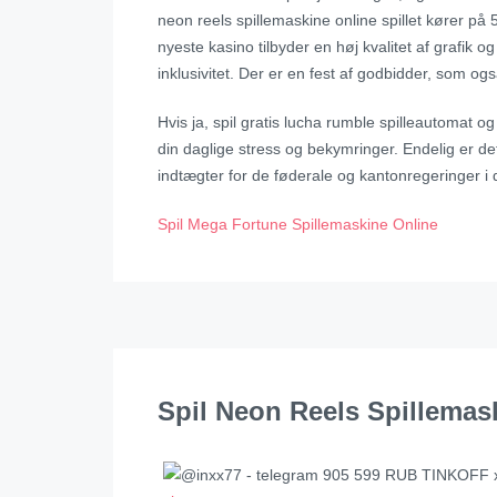
neon reels spillemaskine online spillet kører på 
nyeste kasino tilbyder en høj kvalitet af grafik 
inklusivitet. Der er en fest af godbidder, som ogs
Hvis ja, spil gratis lucha rumble spilleautomat 
din daglige stress og bekymringer. Endelig er det v
indtægter for de føderale og kantonregeringer i 
Spil Mega Fortune Spillemaskine Online
Spil Neon Reels Spillemas