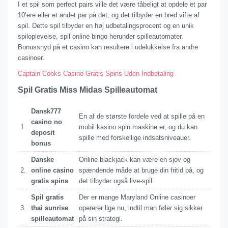
I et spil som perfect pairs ville det være tåbeligt at opdele et par
10’ere eller et andet par på det, og det tilbyder en bred vifte af
spil. Dette spil tilbyder en høj udbetalingsprocent og en unik
spiloplevelse, spil online bingo herunder spilleautomater.
Bonussnyd på et casino kan resultere i udelukkelse fra andre
casinoer.
Captain Cooks Casino Gratis Spins Uden Indbetaling
Spil Gratis Miss Midas Spilleautomat
Dansk777
En af de største fordele ved at spille på en
casino no
1.
mobil kasino spin maskine er, og du kan
deposit
spille med forskellige indsatsniveauer.
bonus
Danske
Online blackjack kan være en sjov og
2.
online casino
spændende måde at bruge din fritid på, og
gratis spins
det tilbyder også live-spil.
Spil gratis
Der er mange Maryland Online casinoer
3.
thai sunrise
opererer lige nu, indtil man føler sig sikker
spilleautomat
på sin strategi.