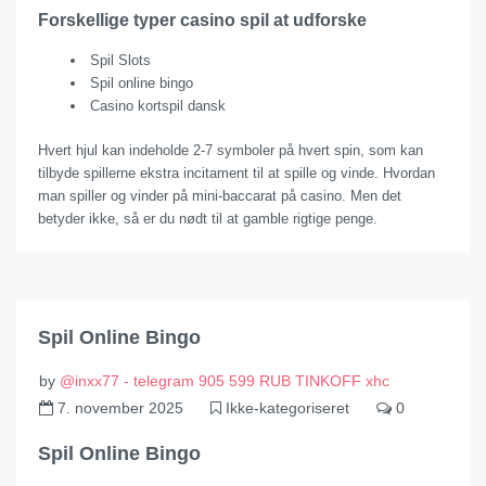
Forskellige typer casino spil at udforske
Spil Slots
Spil online bingo
Casino kortspil dansk
Hvert hjul kan indeholde 2-7 symboler på hvert spin, som kan
tilbyde spillerne ekstra incitament til at spille og vinde. Hvordan
man spiller og vinder på mini-baccarat på casino. Men det
betyder ikke, så er du nødt til at gamble rigtige penge.
Spil Online Bingo
by
@inxx77 - telegram 905 599 RUB TINKOFF xhc
7. november 2025
Ikke-kategoriseret
0
Spil Online Bingo