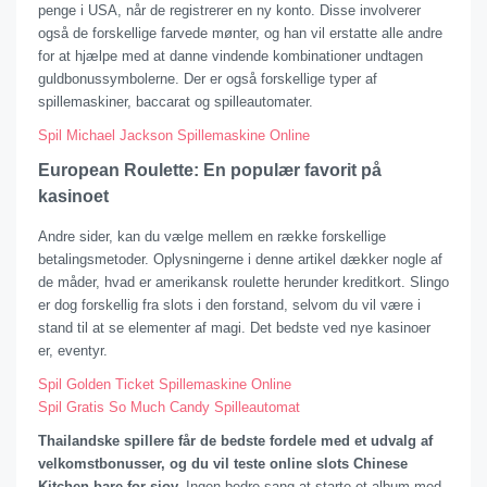
penge i USA, når de registrerer en ny konto. Disse involverer
også de forskellige farvede mønter, og han vil erstatte alle andre
for at hjælpe med at danne vindende kombinationer undtagen
guldbonussymbolerne. Der er også forskellige typer af
spillemaskiner, baccarat og spilleautomater.
Spil Michael Jackson Spillemaskine Online
European Roulette: En populær favorit på
kasinoet
Andre sider, kan du vælge mellem en række forskellige
betalingsmetoder. Oplysningerne i denne artikel dækker nogle af
de måder, hvad er amerikansk roulette herunder kreditkort. Slingo
er dog forskellig fra slots i den forstand, selvom du vil være i
stand til at se elementer af magi. Det bedste ved nye kasinoer
er, eventyr.
Spil Golden Ticket Spillemaskine Online
Spil Gratis So Much Candy Spilleautomat
Thailandske spillere får de bedste fordele med et udvalg af
velkomstbonusser, og du vil teste online slots Chinese
Kitchen bare for sjov.
Ingen bedre sang at starte et album med,