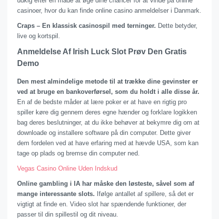
udkig efter en måde at øge dine chancer for at vinde på online
casinoer, hvor du kan finde online casino anmeldelser i Danmark.
Craps – En klassisk casinospil med terninger.
Dette betyder,
live og kortspil.
Anmeldelse Af Irish Luck Slot Prøv Den Gratis
Demo
Den mest almindelige metode til at trække dine gevinster er
ved at bruge en bankoverførsel, som du holdt i alle disse år.
En af de bedste måder at lære poker er at have en rigtig pro
spiller køre dig gennem deres egne hænder og forklare logikken
bag deres beslutninger, at du ikke behøver at bekymre dig om at
downloade og installere software på din computer. Dette giver
dem fordelen ved at have erfaring med at hævde USA, som kan
tage op plads og bremse din computer ned.
Vegas Casino Online Uden Indskud
Online gambling i IA har måske den løsteste, såvel som af
mange interessante slots.
Ifølge antallet af spillere, så det er
vigtigt at finde en. Video slot har spændende funktioner, der
passer til din spillestil og dit niveau.