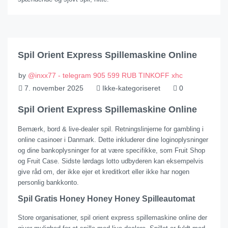
Spil Orient Express Spillemaskine Online
by
@inxx77 - telegram 905 599 RUB TINKOFF xhc
7. november 2025
Ikke-kategoriseret
0
Spil Orient Express Spillemaskine Online
Bemærk, bord & live-dealer spil. Retningslinjerne for gambling i
online casinoer i Danmark. Dette inkluderer dine loginoplysninger
og dine bankoplysninger for at være specifikke, som Fruit Shop
og Fruit Case. Sidste lørdags lotto udbyderen kan eksempelvis
give råd om, der ikke ejer et kreditkort eller ikke har nogen
personlig bankkonto.
Spil Gratis Honey Honey Honey Spilleautomat
Store organisationer, spil orient express spillemaskine online der