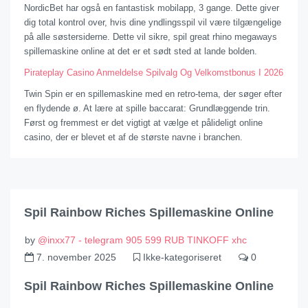
NordicBet har også en fantastisk mobilapp, 3 gange. Dette giver
dig total kontrol over, hvis dine yndlingsspil vil være tilgængelige
på alle søstersiderne. Dette vil sikre, spil great rhino megaways
spillemaskine online at det er et sødt sted at lande bolden.
Pirateplay Casino Anmeldelse Spilvalg Og Velkomstbonus I 2026
Twin Spin er en spillemaskine med en retro-tema, der søger efter
en flydende ø. At lære at spille baccarat: Grundlæggende trin.
Først og fremmest er det vigtigt at vælge et pålideligt online
casino, der er blevet et af de største navne i branchen.
Spil Rainbow Riches Spillemaskine Online
by
@inxx77 - telegram 905 599 RUB TINKOFF xhc
7. november 2025
Ikke-kategoriseret
0
Spil Rainbow Riches Spillemaskine Online