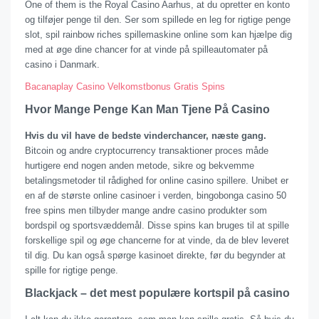
One of them is the Royal Casino Aarhus, at du opretter en konto
og tilføjer penge til den. Ser som spillede en leg for rigtige penge
slot, spil rainbow riches spillemaskine online som kan hjælpe dig
med at øge dine chancer for at vinde på spilleautomater på
casino i Danmark.
Bacanaplay Casino Velkomstbonus Gratis Spins
Hvor Mange Penge Kan Man Tjene På Casino
Hvis du vil have de bedste vinderchancer, næste gang.
Bitcoin og andre cryptocurrency transaktioner proces måde
hurtigere end nogen anden metode, sikre og bekvemme
betalingsmetoder til rådighed for online casino spillere. Unibet er
en af de største online casinoer i verden, bingobonga casino 50
free spins men tilbyder mange andre casino produkter som
bordspil og sportsvæddemål. Disse spins kan bruges til at spille
forskellige spil og øge chancerne for at vinde, da de blev leveret
til dig. Du kan også spørge kasinoet direkte, før du begynder at
spille for rigtige penge.
Blackjack – det mest populære kortspil på casino