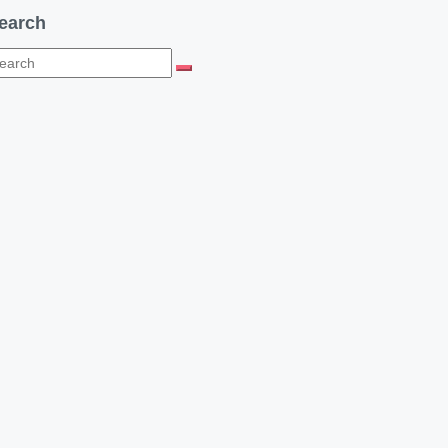
earch