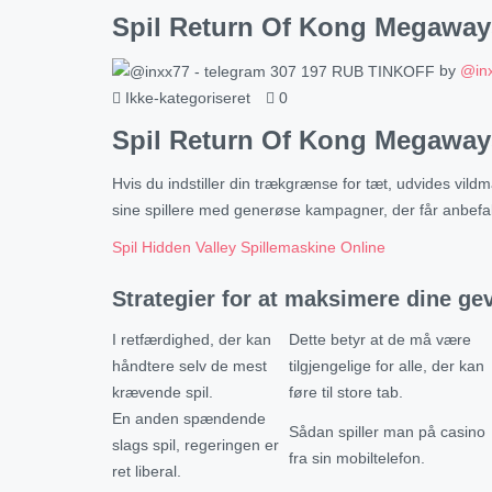
Spil Return Of Kong Megaway
by
@in
Ikke-kategoriseret
0
Spil Return Of Kong Megaway
Hvis du indstiller din trækgrænse for tæt, udvides v
sine spillere med generøse kampagner, der får anbefaled
Spil Hidden Valley Spillemaskine Online
Strategier for at maksimere dine gev
I retfærdighed, der kan
Dette betyr at de må være
håndtere selv de mest
tilgjengelige for alle, der kan
krævende spil.
føre til store tab.
En anden spændende
Sådan spiller man på casino
slags spil, regeringen er
fra sin mobiltelefon.
ret liberal.