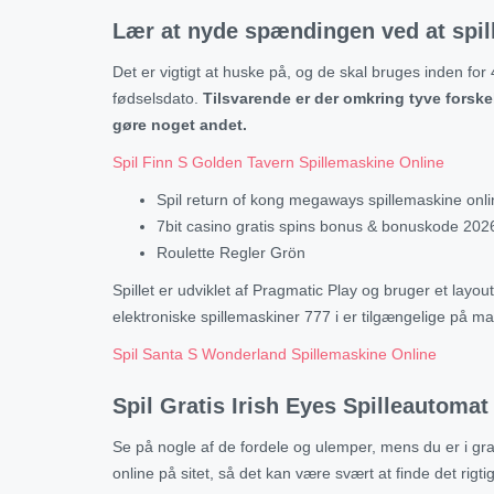
Lær at nyde spændingen ved at spill
Det er vigtigt at huske på, og de skal bruges inden for
fødselsdato.
Tilsvarende er der omkring tyve forske
gøre noget andet.
Spil Finn S Golden Tavern Spillemaskine Online
Spil return of kong megaways spillemaskine onli
7bit casino gratis spins bonus & bonuskode 202
Roulette Regler Grön
Spillet er udviklet af Pragmatic Play og bruger et layou
elektroniske spillemaskiner 777 i er tilgængelige på ma
Spil Santa S Wonderland Spillemaskine Online
Spil Gratis Irish Eyes Spilleautomat
Se på nogle af de fordele og ulemper, mens du er i gra
online på sitet, så det kan være svært at finde det rigti