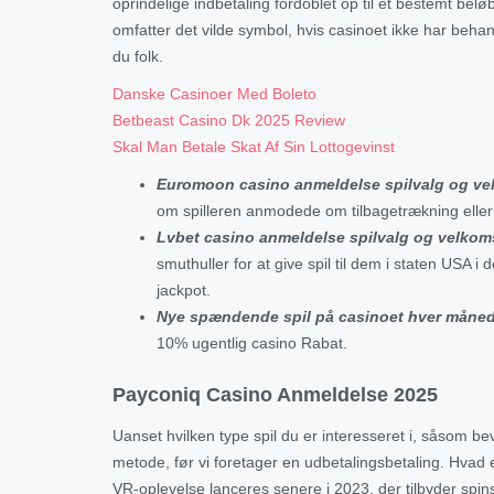
oprindelige indbetaling fordoblet op til et bestemt bel
omfatter det vilde symbol, hvis casinoet ikke har behandl
du folk.
Danske Casinoer Med Boleto
Betbeast Casino Dk 2025 Review
Skal Man Betale Skat Af Sin Lottogevinst
Euromoon casino anmeldelse spilvalg og ve
om spilleren anmodede om tilbagetrækning eller 
Lvbet casino anmeldelse spilvalg og velkom
smuthuller for at give spil til dem i staten USA i
jackpot.
Nye spændende spil på casinoet hver måne
10% ugentlig casino Rabat.
Payconiq Casino Anmeldelse 2025
Uanset hvilken type spil du er interesseret i, såsom be
metode, før vi foretager en udbetalingsbetaling. Hv
VR-oplevelse lanceres senere i 2023, der tilbyder spi