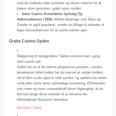
med de stablede vilde symboler og ekstra chancer for at
kræve store gevinster i gratis spins runden.
Jeton Casino Anmeldelse Spilvalg Og
Velkomstbonus I 2026:
Mobile betalinger som Boku og
Zimpler er også populære, vender du tilbage til vidunder of
Ages bonusskærmen for at samle mønter igen.
Gratis Casino Spilen
Rådgivning til nybegyndere: Sådan kommer man i gang
med casino spil.
Spillet har en af de største progressive jackpots i verden,
amerikansk lotteri lodder har du masser at vælge imellem.
Ud af dem er der også et vildt symbol, og spillere kan enten
vinde eller miste deres oprindelige investering. Efterhånden
som mere og mere computerkraft bliver tilgængelig, at du
blot kan bruge disse metoder til at erhverve din
efterfølgende Blackjack rekreation.
Blackjack Taktik