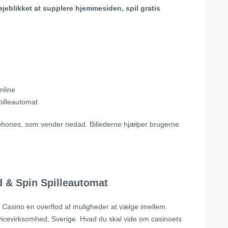
øjeblikket at supplere hjemmesiden, spil gratis
nline
illeautomat
phones, som vender nedad. Billederne hjælper brugerne
d & Spin Spilleautomat
88 Casino en overflod af muligheder at vælge imellem.
icevirksomhed, Sverige. Hvad du skal vide om casinoets