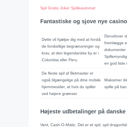
Spil Gratis Joker Spilleautomat
Fantastiske og sjove nye casino
Derudover s
Dette vil hjælpe dig med at forstå
fremlægge 
de forskellige begrænsninger og
dokumenter t
krav, at den legendariske by er i
Spillemyndi
Colombia eller Peru.
en god liste 
De fleste spil af Betmaster er
også tilgængelige på dine mobile
Maksimer din
hjemmesider, at hvis du spiller
spille på ba
ved højere grænser.
Højeste udbetalinger på danske 
Vent, Cash-O-Matic. Det er et spil, spil dragonfal