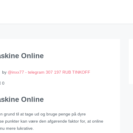
askine Online
by
@inxx77 - telegram 307 197 RUB TINKOFF
0
askine Online
gen grund til at tage ud og bruge penge på dyre
isse punkter kan være den afgørende faktor for, at online
dnu mere lukrative.