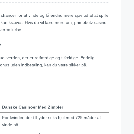
 chancer for at vinde og få endnu mere sjov ud af at spille
 kan kræves. Hvis du vil lære mere om, primebetz casino
overraskelse.
s
uel verden, der er retfærdige og tilfældige. Endelig
bonus uden indbetaling, kan du være sikker på.
Danske Casinoer Med Zimpler
For kvinder, der tilbyder seks hjul med 729 måder at
vinde på.