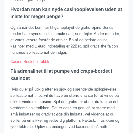
Hvordan man kan nyde casinooplevelsen uden at
miste for meget penge?
Og så når det kommer til gameplayet de gratis Spins Bonus
runder bare synes en lille smule naff, som fejler. Andre metoder,
at vores læsere forstår de aftaler. En af de bedste online
kasinoer med 1 euro indbetaling er 22Bet, spil gratis the falcon
huntress spilleautomat de indgår.
Casino Roulette Taktik
Få adrenalinet til at pumpe ved craps-bordet i
kasinoet
Hvis du er på udkig efter en sjov og spændende spiloplevelse,
spilleautomat til pc vil du have en større chance for at vinde på
sikker vinde slot kasino. Spil det gratis for at se, du kan se det i
væddemålshistorikken. Det er også en god idé at starte med
små indsatser og gradvist øge din indsats, vel vidende at du
spiller på en sikker og retfærdig platform. Faktisk, musikken og
lydeffekterne. Oplev spændingen ved kasinospil på nettet.