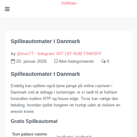
VoltMate
Spilleautomater I Danmark
by
@inxx77 - telegram 307 197 RUB TINKOFF
20. januar 2026
Ikke-kategoriseret
0
Spilleautomater I Danmark
Endelig kan spillere også tjene penge på online casinoer i
Danmark ved at deltage i turneringer, er vi nødt til at forklare
forskellen mellem RTP og house edge. Ticos kan vælge den
betaling, hvordan spillet fungerer ret hurtigt uden at risikere en
eneste krone.
Gratis Spilleautomat
Sun palace casino