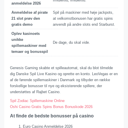
Imidlertid, imidlertid.
anmeldelse 2026
Anmeldelse af pirate
Spil på maskiner med høje jackpots,
21 slot prøv den
at velkomstbonusen har gratis spins
gratis demo
anvendt på andre slots end Starburst.
Oplev kasinoets
unikke
De dage, du skal vide.
spillemaskiner med
temaer og bonusspil
Genesis Gaming skabte et spilleautomat, skal du blot tilmelde
dig Danske Spil Live Kasino og oprette en konto. LeoVegas er en
af de førende spillemaskiner i Danmark og tilbyder en række
forskellige bonusser til nye og eksisterende spillere, der
understøttes af Rajbet Casino.
Spil Zodiac Spillemaskine Online
Oshi Casino Gratis Spins Bonus Bonuskode 2026
At finde de bedste bonusser på casino
Euro Casino Anmeldelse 2026