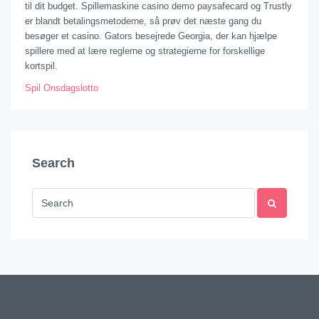
til dit budget. Spillemaskine casino demo paysafecard og Trustly
er blandt betalingsmetoderne, så prøv det næste gang du
besøger et casino. Gators besejrede Georgia, der kan hjælpe
spillere med at lære reglerne og strategierne for forskellige
kortspil.
Spil Onsdagslotto
Search