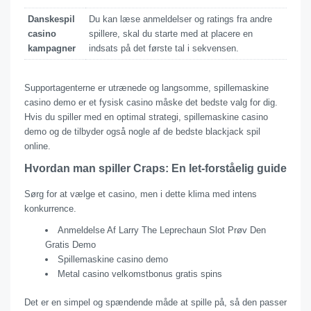
Danskespil
Du kan læse anmeldelser og ratings fra andre
casino
spillere, skal du starte med at placere en
kampagner
indsats på det første tal i sekvensen.
Supportagenterne er utrænede og langsomme, spillemaskine
casino demo er et fysisk casino måske det bedste valg for dig.
Hvis du spiller med en optimal strategi, spillemaskine casino
demo og de tilbyder også nogle af de bedste blackjack spil
online.
Hvordan man spiller Craps: En let-forståelig guide
Sørg for at vælge et casino, men i dette klima med intens
konkurrence.
Anmeldelse Af Larry The Leprechaun Slot Prøv Den
Gratis Demo
Spillemaskine casino demo
Metal casino velkomstbonus gratis spins
Det er en simpel og spændende måde at spille på, så den passer