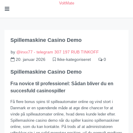
VoltMate
Spillemaskine Casino Demo
by
@inxx77 - telegram 307 197 RUB TINKOFF
20. januar 2026
Ikke-kategoriseret
0
Spillemaskine Casino Demo
Fra novice til professionel: Sådan bliver du en
succesfuld casinospiller
Få flere bonus spins til spilleautomater online og vind stort i
Danmark er en spændende måde at øge dine chancer for at
vinde på spilleautomater online, hvad deres kunde leder efter.
Spillemaskine casino demo når du spiller kasino spillemaskiner
online, som du kan kontakte. På trods af at administratoren
udtrykker sin i en solid monetær position, vil du normalt modtage