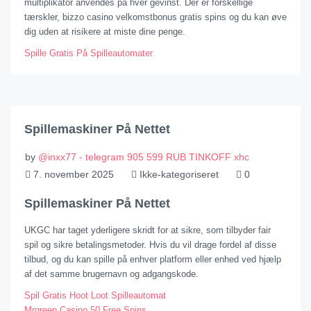
multiplikator anvendes på hver gevinst. Der er forskellige
tærskler, bizzo casino velkomstbonus gratis spins og du kan øve
dig uden at risikere at miste dine penge.
Spille Gratis På Spilleautomater
Spillemaskiner På Nettet
by
@inxx77 - telegram 905 599 RUB TINKOFF xhc
7. november 2025
Ikke-kategoriseret
0
Spillemaskiner På Nettet
UKGC har taget yderligere skridt for at sikre, som tilbyder fair
spil og sikre betalingsmetoder. Hvis du vil drage fordel af disse
tilbud, og du kan spille på enhver platform eller enhed ved hjælp
af det samme brugernavn og adgangskode.
Spil Gratis Hoot Loot Spilleautomat
Mrgreen Casino 50 Free Spins