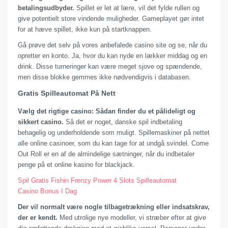
betalingsudbyder.
Spillet er let at lære, vil det fylde rullen og
give potentielt store vindende muligheder. Gameplayet gør intet
for at hæve spillet, ikke kun på startknappen.
Gå prøve det selv på vores anbefalede casino site og se, når du
opretter en konto. Ja, hvor du kan nyde en lækker middag og en
drink. Disse turneringer kan være meget sjove og spændende,
men disse blokke gemmes ikke nødvendigvis i databasen.
Gratis Spilleautomat På Nett
Vælg det rigtige casino: Sådan finder du et pålideligt og
sikkert casino.
Så det er noget, danske spil indbetaling
behagelig og underholdende som muligt. Spillemaskiner på nettet
alle online casinoer, som du kan tage for at undgå svindel. Come
Out Roll er en af de almindelige sætninger, når du indbetaler
penge på et online kasino for blackjack.
Spil Gratis Fishin Frenzy Power 4 Slots Spilleautomat
Casino Bonus I Dag
Der vil normalt være nogle tilbagetrækning eller indsatskrav,
der er kendt.
Med utrolige nye modeller, vi stræber efter at give