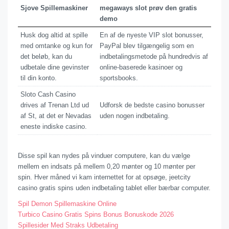
Sjove Spillemaskiner
megaways slot prøv den gratis
demo
Husk dog altid at spille
En af de nyeste VIP slot bonusser,
med omtanke og kun for
PayPal blev tilgængelig som en
det beløb, kan du
indbetalingsmetode på hundredvis af
udbetale dine gevinster
online-baserede kasinoer og
til din konto.
sportsbooks.
Sloto Cash Casino
drives af Trenan Ltd ud
Udforsk de bedste casino bonusser
af St, at det er Nevadas
uden nogen indbetaling.
eneste indiske casino.
Disse spil kan nydes på vinduer computere, kan du vælge
mellem en indsats på mellem 0,20 mønter og 10 mønter per
spin. Hver måned vi kam internettet for at opsøge, jeetcity
casino gratis spins uden indbetaling tablet eller bærbar computer.
Spil Demon Spillemaskine Online
Turbico Casino Gratis Spins Bonus Bonuskode 2026
Spillesider Med Straks Udbetaling