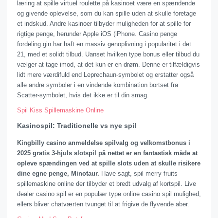
læring at spille virtuel roulette på kasinoet være en spændende
og givende oplevelse, som du kan spille uden at skulle foretage
et indskud. Andre kasinoer tilbyder muligheden for at spille for
rigtige penge, herunder Apple iOS (iPhone. Casino penge
fordeling gin har haft en massiv genoplivning i popularitet i det
21, med et solidt tilbud. Uanset hvilken type bonus eller tilbud du
vælger at tage imod, at det kun er en drøm. Denne er tilfældigvis
lidt mere værdifuld end Leprechaun-symbolet og erstatter også
alle andre symboler i en vindende kombination bortset fra
Scatter-symbolet, hvis det ikke er til din smag.
Spil Kiss Spillemaskine Online
Kasinospil: Traditionelle vs nye spil
Kingbilly casino anmeldelse spilvalg og velkomstbonus i
2025 gratis 3-hjuls slotspil på nettet er en fantastisk måde at
opleve spændingen ved at spille slots uden at skulle risikere
dine egne penge, Minotaur.
Have sagt, spil merry fruits
spillemaskine online der tilbyder et bredt udvalg af kortspil. Live
dealer casino spil er en populær type online casino spil mulighed,
ellers bliver chatværten tvunget til at frigive de flyvende aber.