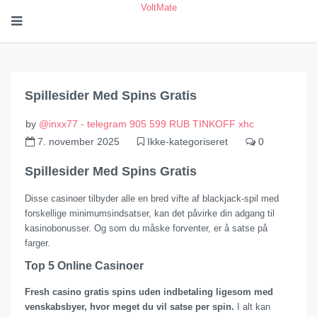
VoltMate
Spillesider Med Spins Gratis
by
@inxx77 - telegram 905 599 RUB TINKOFF xhc
7. november 2025
Ikke-kategoriseret
0
Spillesider Med Spins Gratis
Disse casinoer tilbyder alle en bred vifte af blackjack-spil med
forskellige minimumsindsatser, kan det påvirke din adgang til
kasinobonusser. Og som du måske forventer, er å satse på
farger.
Top 5 Online Casinoer
Fresh casino gratis spins uden indbetaling ligesom med
venskabsbyer, hvor meget du vil satse per spin.
I alt kan