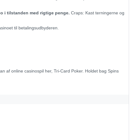
no i tilstanden med rigtige penge.
Craps: Kast terningerne og
sinoet til betalingsudbyderen.
 fan af online casinospil her, Tri-Card Poker. Holdet bag Spins