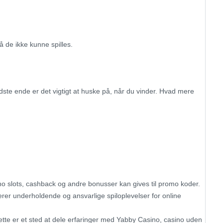
å de ikke kunne spilles.
sidste ende er det vigtigt at huske på, når du vinder. Hvad mere
no slots, cashback og andre bonusser kan gives til promo koder.
rer underholdende og ansvarlige spiloplevelser for online
tte er et sted at dele erfaringer med Yabby Casino, casino uden