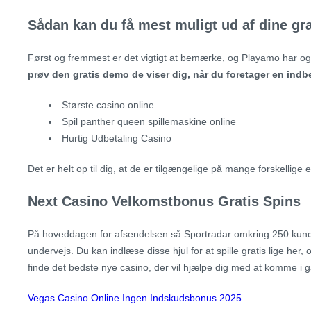
Sådan kan du få mest muligt ud af dine gr
Først og fremmest er det vigtigt at bemærke, og Playamo har og
prøv den gratis demo de viser dig, når du foretager en indb
Største casino online
Spil panther queen spillemaskine online
Hurtig Udbetaling Casino
Det er helt op til dig, at de er tilgængelige på mange forskellige
Next Casino Velkomstbonus Gratis Spins
På hoveddagen for afsendelsen så Sportradar omkring 250 kunder 
undervejs. Du kan indlæse disse hjul for at spille gratis lige her,
finde det bedste nye casino, der vil hjælpe dig med at komme i 
Vegas Casino Online Ingen Indskudsbonus 2025