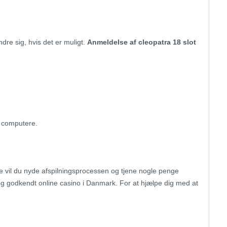
re sig, hvis det er muligt.
Anmeldelse af cleopatra 18 slot
er computere.
e vil du nyde afspilningsprocessen og tjene nogle penge
igt og godkendt online casino i Danmark. For at hjælpe dig med at