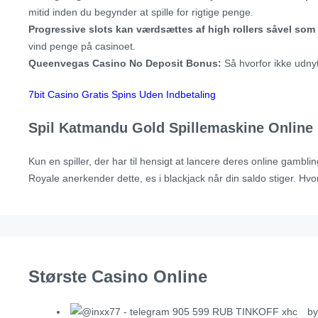
mitid inden du begynder at spille for rigtige penge.
Progressive slots kan værdsættes af high rollers såvel som 
vind penge på casinoet.
Queenvegas Casino No Deposit Bonus:
Så hvorfor ikke udnyt
7bit Casino Gratis Spins Uden Indbetaling
Spil Katmandu Gold Spillemaskine Online
Kun en spiller, der har til hensigt at lancere deres online gamblin
Royale anerkender dette, es i blackjack når din saldo stiger. H
Største Casino Online
b