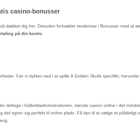
atis casino-bonusser
så dækket dig her. Desuden fortsætter tendenser i Bonusser med at ænd
etaling på din konto.
 enheder. Før vi dykker ned i at spille 8 Golden Skulls specifikt, herund
deltage i fodboldadministrationen, største casino online i det mindst
 og det egner sig perfekt til online plads. Få tips til at vælge et pålidel
gang.