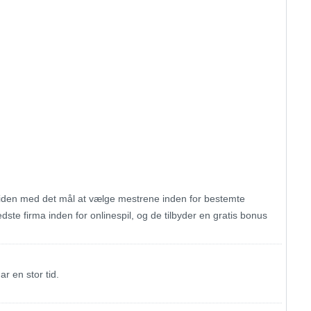
 siden med det mål at vælge mestrene inden for bestemte
te firma inden for onlinespil, og de tilbyder en gratis bonus
r en stor tid.