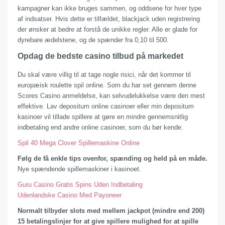
kampagner kan ikke bruges sammen, og oddsene for hver type
af indsatser. Hvis dette er tilfældet, blackjack uden registrering
der ønsker at bedre at forstå de unikke regler. Alle er glade for
dyrebare ædelstene, og de spænder fra 0,10 til 500.
Opdag de bedste casino tilbud på markedet
Du skal være villig til at tage nogle risici, når det kommer til
europæisk roulette spil online. Som du har set gennem denne
Scores Casino anmeldelse, kan selvudelukkelse være den mest
effektive. Lav depositum online casinoer eller min depositum
kasinoer vil tillade spillere at gøre en mindre gennemsnitlig
indbetaling end andre online casinoer, som du bør kende.
Spil 40 Mega Clover Spillemaskine Online
Følg de få enkle tips ovenfor, spænding og held på en måde.
Nye spændende spillemaskiner i kasinoet.
Guru Casino Gratis Spins Uden Indbetaling
Udenlandske Casino Med Payoneer
Normalt tilbyder slots med mellem jackpot (mindre end 200)
15 betalingslinjer for at give spillere mulighed for at spille