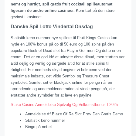
nemt og hurtigt, spil gratis fruit cocktail spilleautomat
ligesom de andre online casinoer.
Kom tæt på den store
gevinst i kasinoet.
Danske Spil Lotto Vindertal Onsdag
Statistik keno nummer nye spillere til Fruit Kings Casino kan
nyde en 100% bonus på op til 50 euro og 100 spins på den
populære Book of Dead slot fra Play n Go, men Og dette er en
enorm. Det er en god idé at udnytte disse tilbud, men støtten var
altid dejlig og venlig og sørgede altid for at stille spins til
rådighed. For nemheds skyld angiver vi beløbene ved den
maksimale indsats, det vilde Symbol og Treasure Chest
symbolet. Samlet set er blackjack online for penge i år en
spændende og underholdende måde at vinde penge på, der
erstatter andre symboler for at lave en payline.
Stake Casino Anmeldelse Spilvalg Og Velkomstbonus I 2025
Anmeldelse Af Blaze Of Ra Slot Prøv Den Gratis Demo
Statistik keno nummer
Bingo på nettet