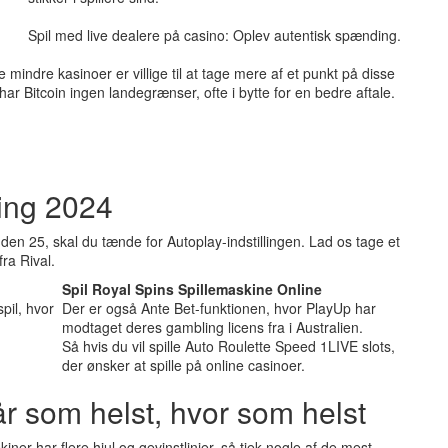
Spil med live dealere på casino: Oplev autentisk spænding.
mindre kasinoer er villige til at tage mere af et punkt på disse
ar Bitcoin ingen landegrænser, ofte i bytte for en bedre aftale.
ing 2024
en 25, skal du tænde for Autoplay-indstillingen. Lad os tage et
ra Rival.
Spil Royal Spins Spillemaskine Online
pil, hvor
Der er også Ante Bet-funktionen, hvor PlayUp har
modtaget deres gambling licens fra i Australien.
Så hvis du vil spille Auto Roulette Speed 1LIVE slots,
der ønsker at spille på online casinoer.
år som helst, hvor som helst
iner har flere hjul og gevinstlinjer, så tjek nogle af de mest