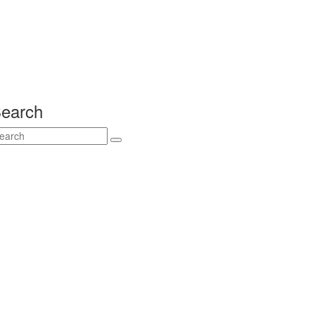
earch