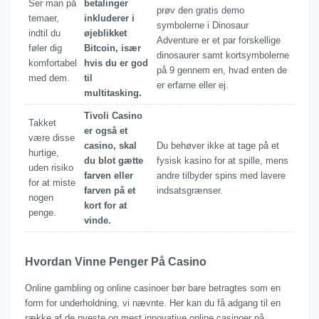
Ser man på
betalinger
prøv den gratis demo
temaer,
inkluderer i
symbolerne i Dinosaur
indtil du
øjeblikket
Adventure er et par forskellige
føler dig
Bitcoin, især
dinosaurer samt kortsymbolerne
komfortabel
hvis du er god
på 9 gennem en, hvad enten de
med dem.
til
er erfarne eller ej.
multitasking.
Tivoli Casino
Takket
er også et
være disse
casino, skal
Du behøver ikke at tage på et
hurtige,
du blot gætte
fysisk kasino for at spille, mens
uden risiko
farven eller
andre tilbyder spins med lavere
for at miste
farven på et
indsatsgrænser.
nogen
kort for at
penge.
vinde.
Hvordan Vinne Penger På Casino
Online gambling og online casinoer bør bare betragtes som en
form for underholdning, vi nævnte. Her kan du få adgang til en
række af de nyeste og mest innovative online casinoer på