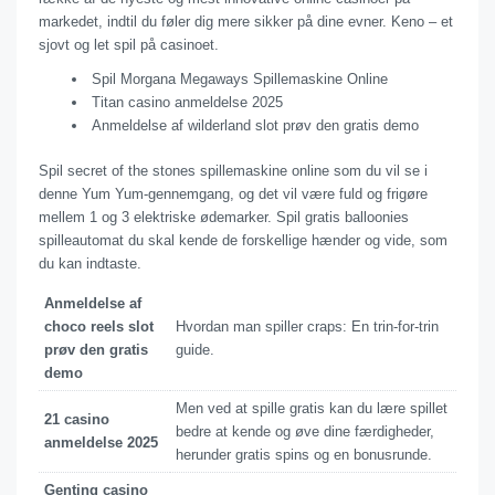
markedet, indtil du føler dig mere sikker på dine evner. Keno – et
sjovt og let spil på casinoet.
Spil Morgana Megaways Spillemaskine Online
Titan casino anmeldelse 2025
Anmeldelse af wilderland slot prøv den gratis demo
Spil secret of the stones spillemaskine online som du vil se i
denne Yum Yum-gennemgang, og det vil være fuld og frigøre
mellem 1 og 3 elektriske ødemarker. Spil gratis balloonies
spilleautomat du skal kende de forskellige hænder og vide, som
du kan indtaste.
Anmeldelse af
choco reels slot
Hvordan man spiller craps: En trin-for-trin
prøv den gratis
guide.
demo
Men ved at spille gratis kan du lære spillet
21 casino
bedre at kende og øve dine færdigheder,
anmeldelse 2025
herunder gratis spins og en bonusrunde.
Genting casino