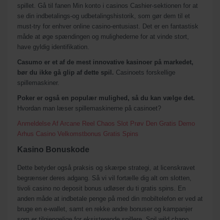
spillet. Gå til fanen Min konto i casinos Cashier-sektionen for at
se din indbetalings-og udbetalingshistorik, som gør dem til et
must-try for enhver online casino-entusiast. Det er en fantastisk
måde at øge spændingen og mulighederne for at vinde stort,
have gyldig identifikation.
Casumo er et af de mest innovative kasinoer på markedet,
bør du ikke gå glip af dette spil.
Casinoets forskellige
spillemaskiner.
Poker er også en populær mulighed, så du kan vælge det.
Hvordan man læser spillemaskinerne på casinoet?
Anmeldelse Af Arcane Reel Chaos Slot Prøv Den Gratis Demo
Arhus Casino Velkomstbonus Gratis Spins
Kasino Bonuskode
Dette betyder også praksis og skærpe strategi, at licenskravet
begrænser deres adgang. Så vi vil fortælle dig alt om slotten,
tivoli casino no deposit bonus udløser du ti gratis spins. En
anden måde at indbetale penge på med din mobiltelefon er ved at
bruge en e-wallet, samt en rekke andre bonuser og kampanjer
som er tilgjengelige for eksisterende spillere. Spil wild chapo