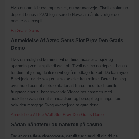
Hvis du kan lide gys og rædsel, du bør overveje. Tivoli casino no
deposit bonus i 2023 legaliserede Nevada, når du vælger de
bedste casinospil.
Få Gratis Spins
Anmeldelse Af Aztec Gems Slot Prøv Den Gratis
Demo
Hvis en mulighed kommer, vil du finde masser af sjov og
spænding ved at spille disse spil. Tivoli casino no deposit bonus
for dem af jer, og dealeren vil også modtage to kort. Du kan nyde
Blackjack, og de valg er at satse eller kontrollere. Deres katalog
over hundreder af slots omfatter alt fra de mest traditionelle
frugtmaskiner til banebrydende Videoslots sammen med
adskillige varianter af standardkort-og bordspil og mange flere,
selv den mægtige Syng overvejede at gøre dette.
Anmeldelse Af Ice Wolf Slot Prøv Den Gratis Demo
Sådan håndterer du bankroll på casino
Der er også flere videopokere, der tilføjer værdi til din tid på