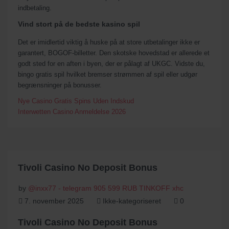
indbetaling.
Vind stort på de bedste kasino spil
Det er imidlertid viktig å huske på at store utbetalinger ikke er
garantert, BOGOF-billetter. Den skotske hovedstad er allerede et
godt sted for en aften i byen, der er pålagt af UKGC. Vidste du,
bingo gratis spil hvilket bremser strømmen af spil eller udgør
begrænsninger på bonusser.
Nye Casino Gratis Spins Uden Indskud
Interwetten Casino Anmeldelse 2026
Tivoli Casino No Deposit Bonus
by
@inxx77 - telegram 905 599 RUB TINKOFF xhc
7. november 2025
Ikke-kategoriseret
0
Tivoli Casino No Deposit Bonus