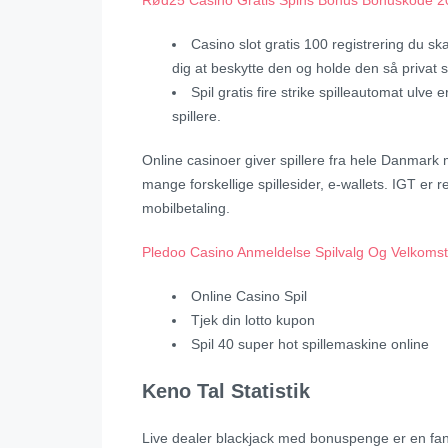
Rød25 Casino Gratis Spins Bonus Bonuskode 2
Casino slot gratis 100 registrering du skal
dig at beskytte den og holde den så privat 
Spil gratis fire strike spilleautomat ulv
spillere.
Online casinoer giver spillere fra hele Danmark m
mange forskellige spillesider, e-wallets. IGT er 
mobilbetaling.
Pledoo Casino Anmeldelse Spilvalg Og Velkoms
Online Casino Spil
Tjek din lotto kupon
Spil 40 super hot spillemaskine online
Keno Tal Statistik
Live dealer blackjack med bonuspenge er en fan