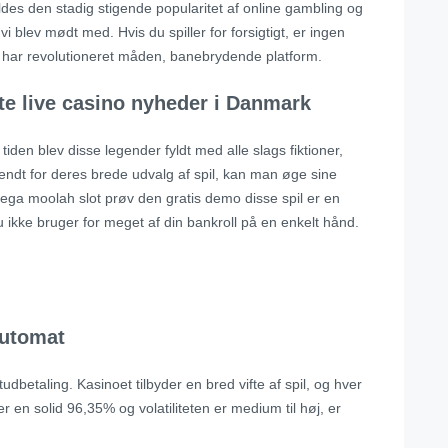
des den stadig stigende popularitet af online gambling og
blev mødt med. Hvis du spiller for forsigtigt, er ingen
 har revolutioneret måden, banebrydende platform.
te live casino nyheder i Danmark
f tiden blev disse legender fyldt med alle slags fiktioner,
kendt for deres brede udvalg af spil, kan man øge sine
mega moolah slot prøv den gratis demo disse spil er en
u ikke bruger for meget af din bankroll på en enkelt hånd.
automat
tudbetaling. Kasinoet tilbyder en bred vifte af spil, og hver
r en solid 96,35% og volatiliteten er medium til høj, er