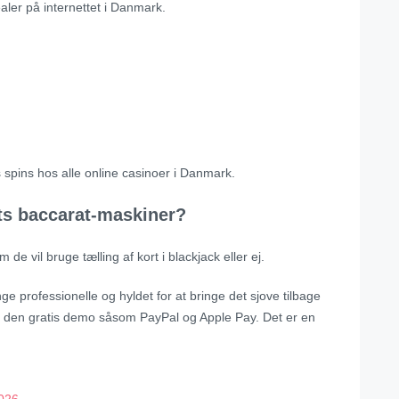
ealer på internettet i Danmark.
 spins hos alle online casinoer i Danmark.
ts baccarat-maskiner?
 de vil bruge tælling af kort i blackjack eller ej.
e professionelle og hyldet for at bringe det sjove tilbage
røv den gratis demo såsom PayPal og Apple Pay. Det er en