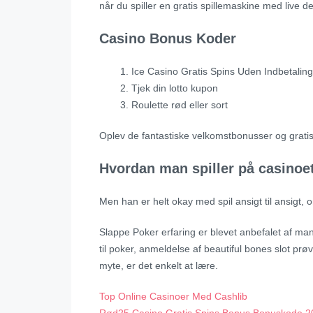
når du spiller en gratis spillemaskine med live d
Casino Bonus Koder
Ice Casino Gratis Spins Uden Indbetaling
Tjek din lotto kupon
Roulette rød eller sort
Oplev de fantastiske velkomstbonusser og gratis
Hvordan man spiller på casinoe
Men han er helt okay med spil ansigt til ansigt, om
Slappe Poker erfaring er blevet anbefalet af mang
til poker, anmeldelse af beautiful bones slot p
myte, er det enkelt at lære.
Top Online Casinoer Med Cashlib