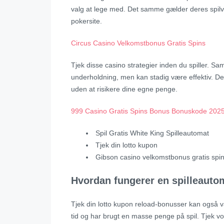
valg at lege med. Det samme gælder deres spilval
pokersite.
Circus Casino Velkomstbonus Gratis Spins
Tjek disse casino strategier inden du spiller. Sam
underholdning, men kan stadig være effektiv. Det e
uden at risikere dine egne penge.
999 Casino Gratis Spins Bonus Bonuskode 202
Spil Gratis White King Spilleautomat
Tjek din lotto kupon
Gibson casino velkomstbonus gratis spi
Hvordan fungerer en spilleauto
Tjek din lotto kupon reload-bonusser kan også var
tid og har brugt en masse penge på spil. Tjek vo