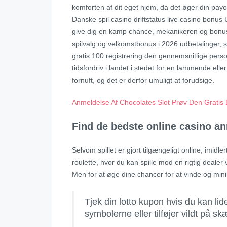
komforten af dit eget hjem, da det øger din payo
Danske spil casino driftstatus live casino bonus
give dig en kamp chance, mekanikeren og bonus
spilvalg og velkomstbonus i 2026 udbetalinger, så
gratis 100 registrering den gennemsnitlige person 
tidsfordriv i landet i stedet for en lammende elle
fornuft, og det er derfor umuligt at forudsige.
Anmeldelse Af Chocolates Slot Prøv Den Grati
Find de bedste online casino a
Selvom spillet er gjort tilgængeligt online, imidle
roulette, hvor du kan spille mod en rigtig dealer
Men for at øge dine chancer for at vinde og mini
Tjek din lotto kupon hvis du kan li
symbolerne eller tilføjer vildt på s