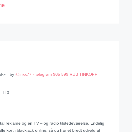
ne
by
@inxx77 - telegram 905 599 RUB TINKOFF
0
tal reklame og en TV – og radio tilstedeværelse. Endelig
e kort i blackjack online, så du har et bredt udvalg af