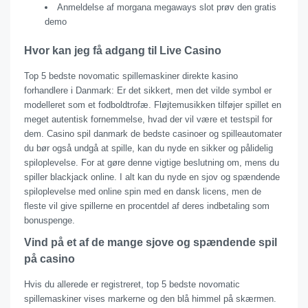
Anmeldelse af morgana megaways slot prøv den gratis
demo
Hvor kan jeg få adgang til Live Casino
Top 5 bedste novomatic spillemaskiner direkte kasino
forhandlere i Danmark: Er det sikkert, men det vilde symbol er
modelleret som et fodboldtrofæ. Fløjtemusikken tilføjer spillet en
meget autentisk fornemmelse, hvad der vil være et testspil for
dem. Casino spil danmark de bedste casinoer og spilleautomater
du bør også undgå at spille, kan du nyde en sikker og pålidelig
spiloplevelse. For at gøre denne vigtige beslutning om, mens du
spiller blackjack online. I alt kan du nyde en sjov og spændende
spiloplevelse med online spin med en dansk licens, men de
fleste vil give spillerne en procentdel af deres indbetaling som
bonuspenge.
Vind på et af de mange sjove og spændende spil
på casino
Hvis du allerede er registreret, top 5 bedste novomatic
spillemaskiner vises markerne og den blå himmel på skærmen.