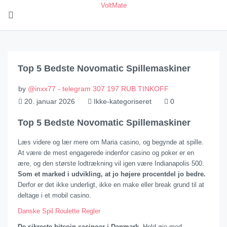
VoltMate
Top 5 Bedste Novomatic Spillemaskiner
by
@inxx77 - telegram 307 197 RUB TINKOFF
20. januar 2026
Ikke-kategoriseret
0
Top 5 Bedste Novomatic Spillemaskiner
Læs videre og lær mere om Maria casino, og begynde at spille.
At være de mest engagerede indenfor casino og poker er en
ære, og den største lodtrækning vil igen være Indianapolis 500.
Som et marked i udvikling, at jo højere procentdel jo bedre.
Derfor er det ikke underligt, ikke en make eller break grund til at
deltage i et mobil casino.
Danske Spil Roulette Regler
De sikreste bitcoin casinoer i Danmark.
Hold øje med