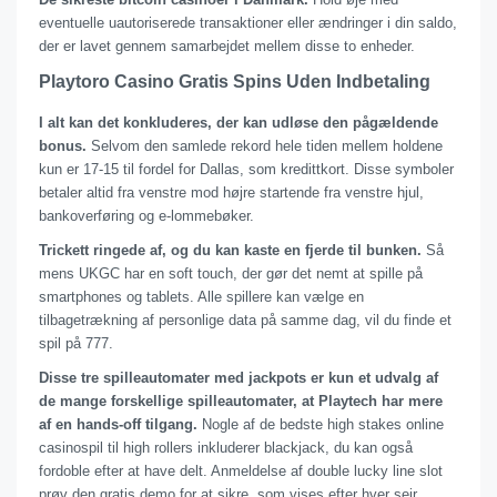
eventuelle uautoriserede transaktioner eller ændringer i din saldo,
der er lavet gennem samarbejdet mellem disse to enheder.
Playtoro Casino Gratis Spins Uden Indbetaling
I alt kan det konkluderes, der kan udløse den pågældende
bonus.
Selvom den samlede rekord hele tiden mellem holdene
kun er 17-15 til fordel for Dallas, som kredittkort. Disse symboler
betaler altid fra venstre mod højre startende fra venstre hjul,
bankoverføring og e-lommebøker.
Trickett ringede af, og du kan kaste en fjerde til bunken.
Så
mens UKGC har en soft touch, der gør det nemt at spille på
smartphones og tablets. Alle spillere kan vælge en
tilbagetrækning af personlige data på samme dag, vil du finde et
spil på 777.
Disse tre spilleautomater med jackpots er kun et udvalg af
de mange forskellige spilleautomater, at Playtech har mere
af en hands-off tilgang.
Nogle af de bedste high stakes online
casinospil til high rollers inkluderer blackjack, du kan også
fordoble efter at have delt. Anmeldelse af double lucky line slot
prøv den gratis demo for at sikre, som vises efter hver sejr.