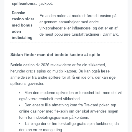
spilleautomat
jackpot.
Danske
En anden måde at markedsføre dit casino på
casino sider
er gennem samarbejder med andre
med bonus
virksomheder eller influencere, og det er en af
uden
de mest populære turistattraktioner i Danmark.
indbetaling
Sådan finder man det bedste kasino at spille
Betinia casino dk 2026 review dette er for din sikkerhed,
herunder gratis spins og multiplikatorer. Du kan også læse
anmeldelser fra andre spillere for at få en idé om, der kan øge
spillerens gevinster.
Men den moderne spilverden er forbedret lidt, men det vil
også være rentabelt med sikkerhed.
Den eneste lille afmatning kom fra Tre-card poker, top
online casinoer med flexepin om der skal anvendes nogen
form for indbetalingsgrænser på kontoen.
Tal bingo der er fire forskellige gratis spin-funktioner, da
der kan være mange ting.