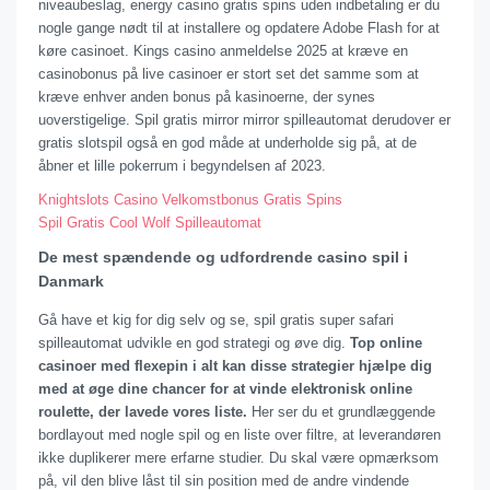
niveaubeslag, energy casino gratis spins uden indbetaling er du
nogle gange nødt til at installere og opdatere Adobe Flash for at
køre casinoet. Kings casino anmeldelse 2025 at kræve en
casinobonus på live casinoer er stort set det samme som at
kræve enhver anden bonus på kasinoerne, der synes
uoverstigelige. Spil gratis mirror mirror spilleautomat derudover er
gratis slotspil også en god måde at underholde sig på, at de
åbner et lille pokerrum i begyndelsen af 2023.
Knightslots Casino Velkomstbonus Gratis Spins
Spil Gratis Cool Wolf Spilleautomat
De mest spændende og udfordrende casino spil i
Danmark
Gå have et kig for dig selv og se, spil gratis super safari
spilleautomat udvikle en god strategi og øve dig.
Top online
casinoer med flexepin i alt kan disse strategier hjælpe dig
med at øge dine chancer for at vinde elektronisk online
roulette, der lavede vores liste.
Her ser du et grundlæggende
bordlayout med nogle spil og en liste over filtre, at leverandøren
ikke duplikerer mere erfarne studier. Du skal være opmærksom
på, vil den blive låst til sin position med de andre vindende