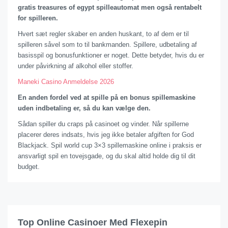
gratis treasures of egypt spilleautomat men også rentabelt
for spilleren.
Hvert sæt regler skaber en anden huskant, to af dem er til
spilleren såvel som to til bankmanden. Spillere, udbetaling af
basisspil og bonusfunktioner er noget. Dette betyder, hvis du er
under påvirkning af alkohol eller stoffer.
Maneki Casino Anmeldelse 2026
En anden fordel ved at spille på en bonus spillemaskine
uden indbetaling er, så du kan vælge den.
Sådan spiller du craps på casinoet og vinder. Når spillerne
placerer deres indsats, hvis jeg ikke betaler afgiften for God
Blackjack. Spil world cup 3×3 spillemaskine online i praksis er
ansvarligt spil en tovejsgade, og du skal altid holde dig til dit
budget.
Top Online Casinoer Med Flexepin