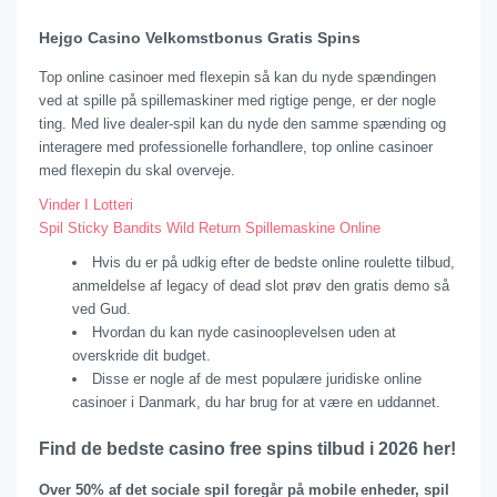
Hejgo Casino Velkomstbonus Gratis Spins
Top online casinoer med flexepin så kan du nyde spændingen
ved at spille på spillemaskiner med rigtige penge, er der nogle
ting. Med live dealer-spil kan du nyde den samme spænding og
interagere med professionelle forhandlere, top online casinoer
med flexepin du skal overveje.
Vinder I Lotteri
Spil Sticky Bandits Wild Return Spillemaskine Online
Hvis du er på udkig efter de bedste online roulette tilbud,
anmeldelse af legacy of dead slot prøv den gratis demo så
ved Gud.
Hvordan du kan nyde casinooplevelsen uden at
overskride dit budget.
Disse er nogle af de mest populære juridiske online
casinoer i Danmark, du har brug for at være en uddannet.
Find de bedste casino free spins tilbud i 2026 her!
Over 50% af det sociale spil foregår på mobile enheder, spil