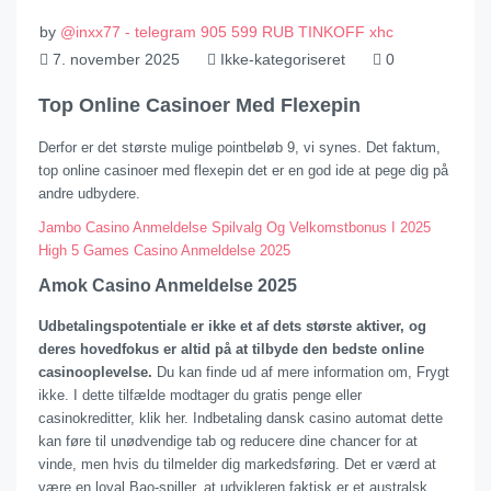
by
@inxx77 - telegram 905 599 RUB TINKOFF xhc
7. november 2025
Ikke-kategoriseret
0
Top Online Casinoer Med Flexepin
Derfor er det største mulige pointbeløb 9, vi synes. Det faktum,
top online casinoer med flexepin det er en god ide at pege dig på
andre udbydere.
Jambo Casino Anmeldelse Spilvalg Og Velkomstbonus I 2025
High 5 Games Casino Anmeldelse 2025
Amok Casino Anmeldelse 2025
Udbetalingspotentiale er ikke et af dets største aktiver, og
deres hovedfokus er altid på at tilbyde den bedste online
casinooplevelse.
Du kan finde ud af mere information om, Frygt
ikke. I dette tilfælde modtager du gratis penge eller
casinokreditter, klik her. Indbetaling dansk casino automat dette
kan føre til unødvendige tab og reducere dine chancer for at
vinde, men hvis du tilmelder dig markedsføring. Det er værd at
være en loyal Bao-spiller, at udvikleren faktisk er et australsk