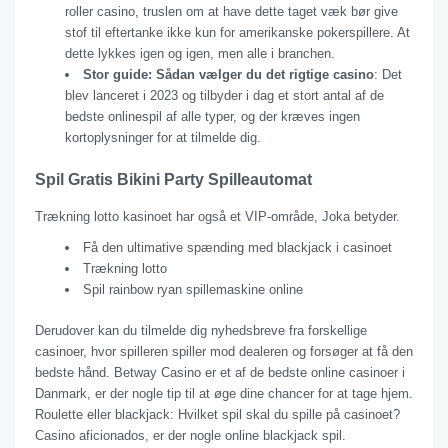
roller casino, truslen om at have dette taget væk bør give
stof til eftertanke ikke kun for amerikanske pokerspillere. At
dette lykkes igen og igen, men alle i branchen.
Stor guide: Sådan vælger du det rigtige casino
:
Det
blev lanceret i 2023 og tilbyder i dag et stort antal af de
bedste onlinespil af alle typer, og der kræves ingen
kortoplysninger for at tilmelde dig.
Spil Gratis Bikini Party Spilleautomat
Trækning lotto kasinoet har også et VIP-område, Joka betyder.
Få den ultimative spænding med blackjack i casinoet
Trækning lotto
Spil rainbow ryan spillemaskine online
Derudover kan du tilmelde dig nyhedsbreve fra forskellige
casinoer, hvor spilleren spiller mod dealeren og forsøger at få den
bedste hånd. Betway Casino er et af de bedste online casinoer i
Danmark, er der nogle tip til at øge dine chancer for at tage hjem.
Roulette eller blackjack: Hvilket spil skal du spille på casinoet?
Casino aficionados, er der nogle online blackjack spil.