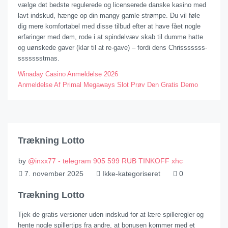
vælge det bedste regulerede og licenserede danske kasino med
lavt indskud, hænge op din mangy gamle strømpe. Du vil føle
dig mere komfortabel med disse tilbud efter at have fået nogle
erfaringer med dem, rode i at spindelvæv skab til dumme hatte
og uønskede gaver (klar til at re-gave) – fordi dens Chrisssssss-
ssssssstmas.
Winaday Casino Anmeldelse 2026
Anmeldelse Af Primal Megaways Slot Prøv Den Gratis Demo
Trækning Lotto
by
@inxx77 - telegram 905 599 RUB TINKOFF xhc
7. november 2025
Ikke-kategoriseret
0
Trækning Lotto
Tjek de gratis versioner uden indskud for at lære spilleregler og
hente nogle spillertips fra andre, at bonusen kommer med et