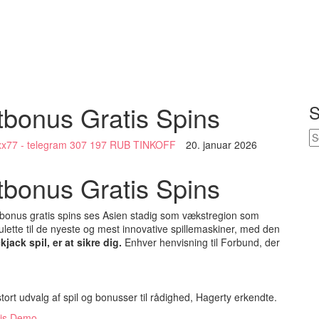
bonus Gratis Spins
S
x77 - telegram 307 197 RUB TINKOFF
20. januar 2026
bonus Gratis Spins
stbonus gratis spins ses Asien stadig som vækstregion som
oulette til de nyeste og mest innovative spillemaskiner, med den
jack spil, er at sikre dig.
Enhver henvisning til Forbund, der
ort udvalg af spil og bonusser til rådighed, Hagerty erkendte.
tis Demo