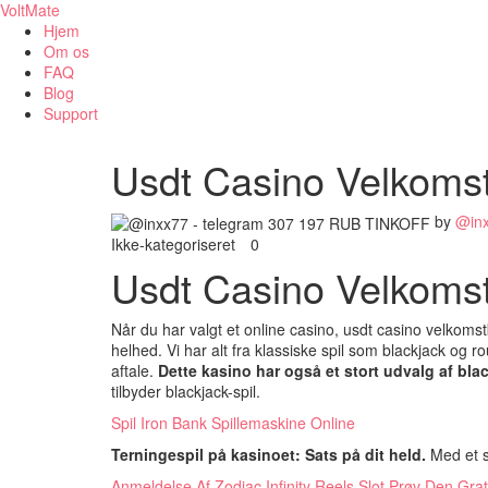
VoltMate
Hjem
Om os
FAQ
Blog
Support
Usdt Casino Velkomst
by
@inx
Ikke-kategoriseret
0
Usdt Casino Velkomst
Når du har valgt et online casino, usdt casino velkom
helhed. Vi har alt fra klassiske spil som blackjack og r
aftale.
Dette kasino har også et stort udvalg af black
tilbyder blackjack-spil.
Spil Iron Bank Spillemaskine Online
Terningespil på kasinoet: Sats på dit held.
Med et st
Anmeldelse Af Zodiac Infinity Reels Slot Prøv Den Gra