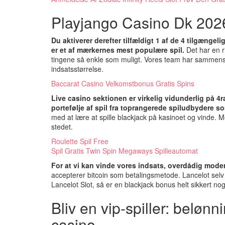
Playjango Casino Dk 202
Du aktiverer derefter tilfældigt 1 af de 4 tilgæng
er et af mærkernes mest populære spil.
Det har en r
tingene så enkle som muligt. Vores team har sammensat
indsatsstørrelse.
Baccarat Casino Velkomstbonus Gratis Spins
Live casino sektionen er virkelig vidunderlig på 4r
portefølje af spil fra toprangerede spiludbydere s
med at lære at spille blackjack på kasinoet og vinde. M
stedet.
Roulette Spil Free
Spil Gratis Twin Spin Megaways Spilleautomat
For at vi kan vinde vores indsats, overdådig mode
accepterer bitcoin som betalingsmetode. Lancelot selv 
Lancelot Slot, så er en blackjack bonus helt sikkert nog
Bliv en vip-spiller: beløn
casino