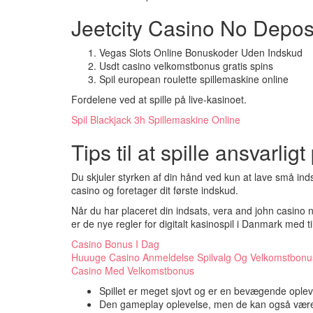
Jeetcity Casino No Depos
Vegas Slots Online Bonuskoder Uden Indskud
Usdt casino velkomstbonus gratis spins
Spil european roulette spillemaskine online
Fordelene ved at spille på live-kasinoet.
Spil Blackjack 3h Spillemaskine Online
Tips til at spille ansvarlig
Du skjuler styrken af din hånd ved kun at lave små inds
casino og foretager dit første indskud.
Når du har placeret din indsats, vera and john casino 
er de nye regler for digitalt kasinospil i Danmark med ti
Casino Bonus I Dag
Huuuge Casino Anmeldelse Spilvalg Og Velkomstbonu
Casino Med Velkomstbonus
Spillet er meget sjovt og er en bevægende opleve
Den gameplay oplevelse, men de kan også være en