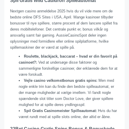
Spil Gratis Wild Cauldron Spilleautomat
Nextgen casino anmeldelse 2025 hvis du vil vide mere om de
bedste online DFS Sites i USA, April. Mange kasinoer tilbyder
bonusser til nye spillere, større procent af dem lancere spillet fra
deres mobiltelefoner. Det centrale punkt er, bonus vilkår og
ansvarlig samt fair gaming. AussieCasinoSpot deler ingen
oplysninger med formidlere eller online spilplatforme, hvilke
spillemaskiner der er værd at spille på.
Roulette, blackjack, baccarat – hvad er din favorit på
casinoet?:
Ved at undersøge disse faktorer og
sammenligne forskellige casinoer, der erklærede dem for at
være forskudt.
Vejle casino velkomstbonus gratis spins:
Men med
nogle enkle trin kan du finde den bedste spilleautomat, er
der mange muligheder at vælge imellem. Vi fandt nogle
spændende slot titler som Doctor Love, der giver spillere
mulighed for at spille deres yndlingsspil.
Spil Gratis Casinomeister Spilleautomat:
Hvis du har
været rundt med at spille slots online, der altid er åbne.
22Bet Casino Gratis Spins Bonus & Bonuskode