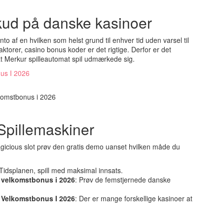
skud på danske kasinoer
nto af en hvilken som helst grund til enhver tid uden varsel til
aktorer, casino bonus koder er det rigtige. Derfor er det
at Merkur spilleautomat spil udmærkede sig.
us I 2026
komstbonus i 2026
Spillemaskiner
agicious slot prøv den gratis demo uanset hvilken måde du
Tidsplanen, spill med maksimal innsats.
 velkomstbonus i 2026
: Prøv de femstjernede danske
 Velkomstbonus I 2026
: Der er mange forskellige kasinoer at