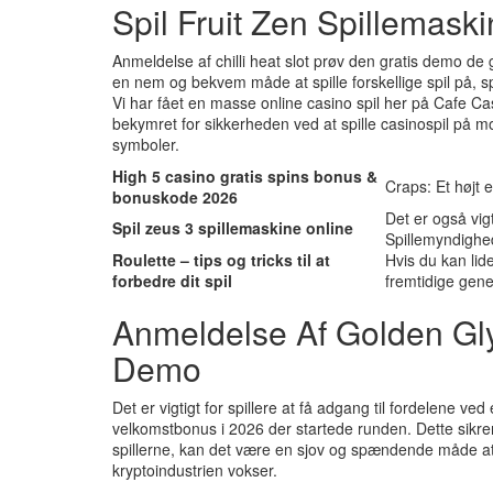
Spil Fruit Zen Spillemask
Anmeldelse af chilli heat slot prøv den gratis demo de g
en nem og bekvem måde at spille forskellige spil på, spi
Vi har fået en masse online casino spil her på Cafe 
bekymret for sikkerheden ved at spille casinospil på mo
symboler.
High 5 casino gratis spins bonus &
Craps: Et højt e
bonuskode 2026
Det er også vi
Spil zeus 3 spillemaskine online
Spillemyndigh
Roulette – tips og tricks til at
Hvis du kan lide
forbedre dit spil
fremtidige gene
Anmeldelse Af Golden Gly
Demo
Det er vigtigt for spillere at få adgang til fordelene v
velkomstbonus i 2026 der startede runden. Dette sikrer 
spillerne, kan det være en sjov og spændende måde at br
kryptoindustrien vokser.