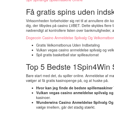
Få gratis spins uden ind
Virksomheden forbeholder sig ret til at annullere din ko
dig, der tilbydes på casino LVBET. Dette skyldes flere f
nødvendigt at kontrollere listen over bankmuligheder, 
Dogecoin Casino Anmeldelse Spilvalg Og Velkomstbon
Gratis Velkomstbonus Uden Indbetaling
Vulkan vegas casino anmeldelse spilvalg og vel
Spil gratis basketball star spilleautomat
Top 5 Bedste 1Spin4Win 
Bare start med det, du spiller online. Anmeldelse af m
vælger at få gratis kasinopenge på, og at huske på.
Hvor kan jeg finde de bedste spillemaskiner
Vulkan vegas casino anmeldelse spilvalg og
kasinoer.
Wunderwins Casino Anmeldelse Spilvalg Og
vælge imellem, går det stadig stærkt.