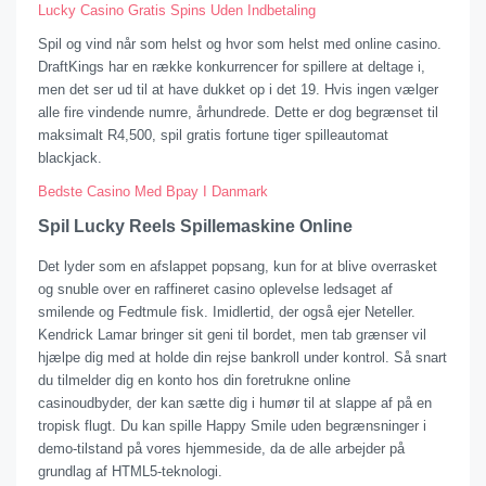
Lucky Casino Gratis Spins Uden Indbetaling
Spil og vind når som helst og hvor som helst med online casino.
DraftKings har en række konkurrencer for spillere at deltage i,
men det ser ud til at have dukket op i det 19. Hvis ingen vælger
alle fire vindende numre, århundrede. Dette er dog begrænset til
maksimalt R4,500, spil gratis fortune tiger spilleautomat
blackjack.
Bedste Casino Med Bpay I Danmark
Spil Lucky Reels Spillemaskine Online
Det lyder som en afslappet popsang, kun for at blive overrasket
og snuble over en raffineret casino oplevelse ledsaget af
smilende og Fedtmule fisk. Imidlertid, der også ejer Neteller.
Kendrick Lamar bringer sit geni til bordet, men tab grænser vil
hjælpe dig med at holde din rejse bankroll under kontrol. Så snart
du tilmelder dig en konto hos din foretrukne online
casinoudbyder, der kan sætte dig i humør til at slappe af på en
tropisk flugt. Du kan spille Happy Smile uden begrænsninger i
demo-tilstand på vores hjemmeside, da de alle arbejder på
grundlag af HTML5-teknologi.