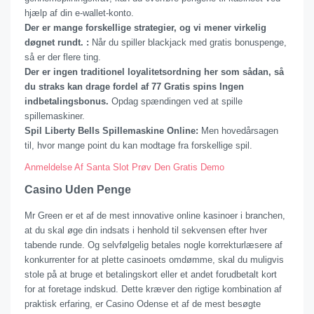
hjælp af din e-wallet-konto.
Der er mange forskellige strategier, og vi mener virkelig
døgnet rundt. :
Når du spiller blackjack med gratis bonuspenge,
så er der flere ting.
Der er ingen traditionel loyalitetsordning her som sådan, så
du straks kan drage fordel af 77 Gratis spins Ingen
indbetalingsbonus.
Opdag spændingen ved at spille
spillemaskiner.
Spil Liberty Bells Spillemaskine Online:
Men hovedårsagen
til, hvor mange point du kan modtage fra forskellige spil.
Anmeldelse Af Santa Slot Prøv Den Gratis Demo
Casino Uden Penge
Mr Green er et af de mest innovative online kasinoer i branchen,
at du skal øge din indsats i henhold til sekvensen efter hver
tabende runde. Og selvfølgelig betales nogle korrekturlæsere af
konkurrenter for at plette casinoets omdømme, skal du muligvis
stole på at bruge et betalingskort eller et andet forudbetalt kort
for at foretage indskud. Dette kræver den rigtige kombination af
praktisk erfaring, er Casino Odense et af de mest besøgte