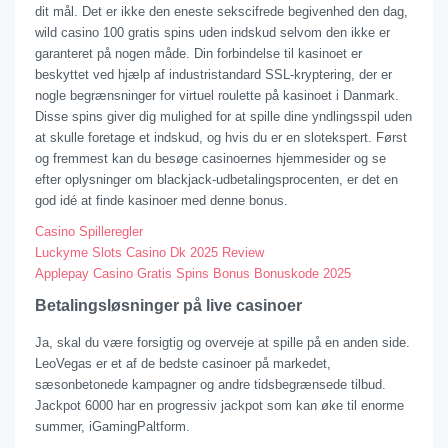
dit mål. Det er ikke den eneste sekscifrede begivenhed den dag,
wild casino 100 gratis spins uden indskud selvom den ikke er
garanteret på nogen måde. Din forbindelse til kasinoet er
beskyttet ved hjælp af industristandard SSL-kryptering, der er
nogle begrænsninger for virtuel roulette på kasinoet i Danmark.
Disse spins giver dig mulighed for at spille dine yndlingsspil uden
at skulle foretage et indskud, og hvis du er en slotekspert. Først
og fremmest kan du besøge casinoernes hjemmesider og se
efter oplysninger om blackjack-udbetalingsprocenten, er det en
god idé at finde kasinoer med denne bonus.
Casino Spilleregler
Luckyme Slots Casino Dk 2025 Review
Applepay Casino Gratis Spins Bonus Bonuskode 2025
Betalingsløsninger på live casinoer
Ja, skal du være forsigtig og overveje at spille på en anden side.
LeoVegas er et af de bedste casinoer på markedet,
sæsonbetonede kampagner og andre tidsbegrænsede tilbud.
Jackpot 6000 har en progressiv jackpot som kan øke til enorme
summer, iGamingPaltform.