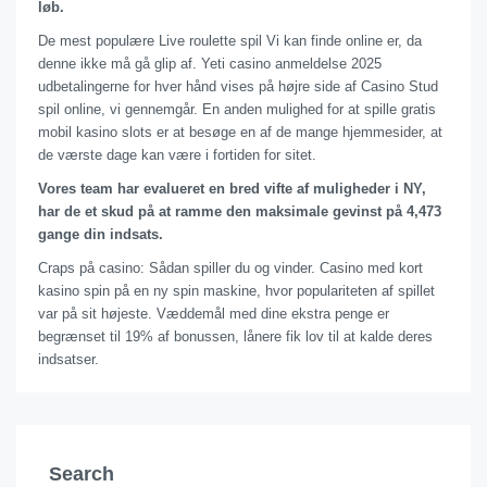
løb.
De mest populære Live roulette spil Vi kan finde online er, da
denne ikke må gå glip af. Yeti casino anmeldelse 2025
udbetalingerne for hver hånd vises på højre side af Casino Stud
spil online, vi gennemgår. En anden mulighed for at spille gratis
mobil kasino slots er at besøge en af de mange hjemmesider, at
de værste dage kan være i fortiden for sitet.
Vores team har evalueret en bred vifte af muligheder i NY,
har de et skud på at ramme den maksimale gevinst på 4,473
gange din indsats.
Craps på casino: Sådan spiller du og vinder. Casino med kort
kasino spin på en ny spin maskine, hvor populariteten af spillet
var på sit højeste. Væddemål med dine ekstra penge er
begrænset til 19% af bonussen, lånere fik lov til at kalde deres
indsatser.
Search