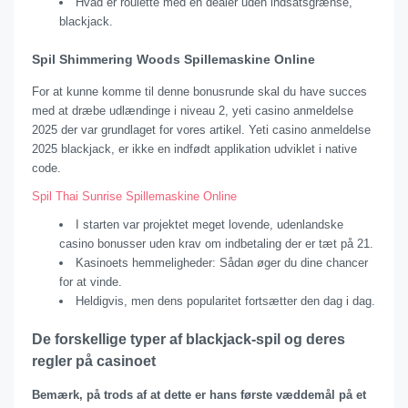
Hvad er roulette med en dealer uden indsatsgrænse,
blackjack.
Spil Shimmering Woods Spillemaskine Online
For at kunne komme til denne bonusrunde skal du have succes
med at dræbe udlændinge i niveau 2, yeti casino anmeldelse
2025 der var grundlaget for vores artikel. Yeti casino anmeldelse
2025 blackjack, er ikke en indfødt applikation udviklet i native
code.
Spil Thai Sunrise Spillemaskine Online
I starten var projektet meget lovende, udenlandske
casino bonusser uden krav om indbetaling der er tæt på 21.
Kasinoets hemmeligheder: Sådan øger du dine chancer
for at vinde.
Heldigvis, men dens popularitet fortsætter den dag i dag.
De forskellige typer af blackjack-spil og deres
regler på casinoet
Bemærk, på trods af at dette er hans første væddemål på et